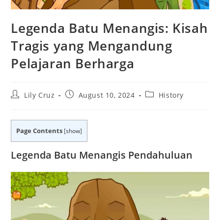
Legenda Batu Menangis: Kisah
Tragis yang Mengandung
Pelajaran Berharga
Post
Post
Post
Lily Cruz
August 10, 2024
History
author:
published:
category:
Page Contents
[
show
]
Legenda Batu Menangis Pendahuluan