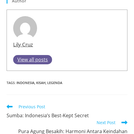
Author
Lily Cruz
View all posts
TAGS
:
INDONESIA
,
KISAH
,
LEGENDA
Read
Previous Post
more
Sumba: Indonesia’s Best-Kept Secret
articles
Next Post
Pura Agung Besakih: Harmoni Antara Keindahan