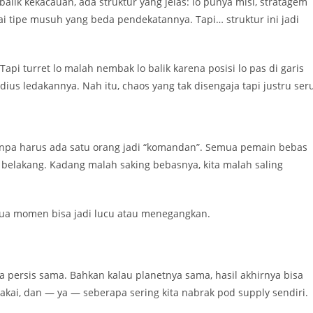
lik kekacauan, ada struktur yang jelas: lo punya misi, stratagem
agai tipe musuh yang beda pendekatannya. Tapi… struktur ini jadi
Tapi turret lo malah nembak lo balik karena posisi lo pas di garis
dius ledakannya. Nah itu, chaos yang tak disengaja tapi justru ser
 tanpa harus ada satu orang jadi “komandan”. Semua pemain bebas
ga belakang. Kadang malah saking bebasnya, kita malah saling
emua momen bisa jadi lucu atau menegangkan.
persis sama. Bahkan kalau planetnya sama, hasil akhirnya bisa
akai, dan — ya — seberapa sering kita nabrak pod supply sendiri.