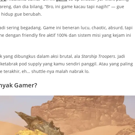
reng, dan dia bilang, “Bro, ini game kacau tapi nagih!” — gue
, hidup gue berubah.
adi sering begadang. Game ini beneran lucu, chaotic, absurd, tapi
e dengan friendly fire aktif 100% dan sistem misi yang kejam ini
ik yang dibungkus dalam aksi brutal, ala
Starship Troopers
. Jadi
 ketabrak pod supply yang kamu sendiri panggil. Atau yang paling
tle terakhir, eh… shuttle-nya malah nabrak lo.
Banyak Gamer?