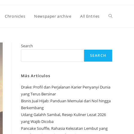
Toggle
Chronicles
Newspaper archive
All Entries
website
Search
SEARCH
search
Más Artículos
Drake: Profil dan Perjalanan Karier Penyanyi Dunia
yang Terus Bersinar
Bisnis Jual Hijab: Panduan Memulai dari Nol hingga
Berkembang
Udang Galahh Sambal, Resep Kuliner Lezat 2026
yang Wajib Dicoba
Pancake Souffle, Rahasia Kelezatan Lembut yang