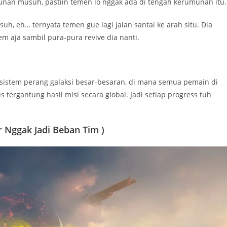
munan musuh, pastiin temen lo nggak ada di tengah kerumunan itu.
, eh… ternyata temen gue lagi jalan santai ke arah situ. Dia
m aja sambil pura-pura revive dia nanti.
a sistem perang galaksi besar-besaran, di mana semua pemain di
s tergantung hasil misi secara global. Jadi setiap progress tuh
r Nggak Jadi Beban Tim )