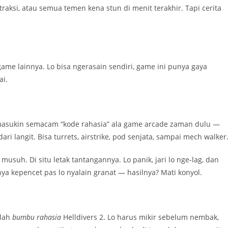
raksi, atau semua temen kena stun di menit terakhir. Tapi cerita
game lainnya. Lo bisa ngerasain sendiri, game ini punya gaya
ai.
s masukin semacam “kode rahasia” ala game arcade zaman dulu —
ri langit. Bisa turrets, airstrike, pod senjata, sampai mech walker
musuh. Di situ letak tantangannya. Lo panik, jari lo nge-lag, dan
a kepencet pas lo nyalain granat — hasilnya? Mati konyol.
ilah
bumbu rahasia
Helldivers 2. Lo harus mikir sebelum nembak,