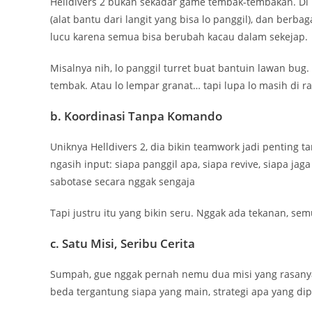
Helldivers 2 bukan sekadar game tembak-tembakan. Di ba
(alat bantu dari langit yang bisa lo panggil), dan berb
lucu karena semua bisa berubah kacau dalam sekejap.
Misalnya nih, lo panggil turret buat bantuin lawan bug. 
tembak. Atau lo lempar granat… tapi lupa lo masih di ra
b. Koordinasi Tanpa Komando
Uniknya Helldivers 2, dia bikin teamwork jadi penting
ngasih input: siapa panggil apa, siapa revive, siapa ja
sabotase secara nggak sengaja
Tapi justru itu yang bikin seru. Nggak ada tekanan, s
c. Satu Misi, Seribu Cerita
Sumpah, gue nggak pernah nemu dua misi yang rasanya 
beda tergantung siapa yang main, strategi apa yang dip