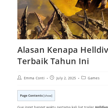
Alasan Kenapa Helldiv
Terbaik Tahun Ini
Post
Post
Post
Emma Conti
July 2, 2025
Games
author:
published:
category:
Page Contents
[
show
]
Gue inget banget waktu pertama kali liat trailer
Helldive