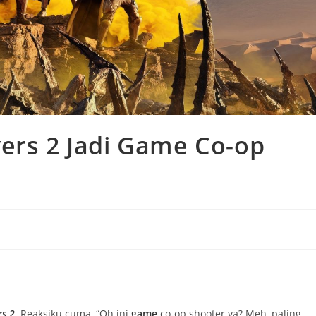
ers 2 Jadi Game Co-op
rs 2
. Reaksiku cuma, “Oh ini
game
co-op shooter ya? Meh, paling