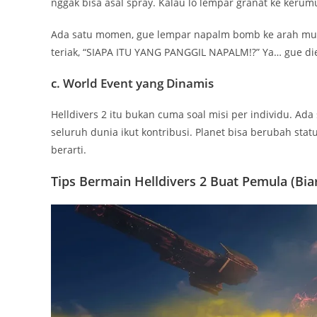
nggak bisa asal spray. Kalau lo lempar granat ke keru
Ada satu momen, gue lempar napalm bomb ke arah musuh
teriak, “SIAPA ITU YANG PANGGIL NAPALM!?” Ya… gue die
c. World Event yang Dinamis
Helldivers 2 itu bukan cuma soal misi per individu. Ad
seluruh dunia ikut kontribusi. Planet bisa berubah statu
berarti.
Tips Bermain Helldivers 2 Buat Pemula (Bia