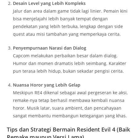
Desain Level yang Lebih Kompleks
Jalur dan area dalam game tidak lagi linier. Pemain kini
bisa menjelajahi lebih banyak tempat dengan
pendekatan yang lebih terbuka, lengkap dengan side
quest atau misi tambahan yang memperkaya cerita.
Penyempurnaan Narasi dan Dialog
Capcom melakukan perbaikan besar dalam dialog.
Humor dan momen dramatis lebih seimbang. Karakter
pun terasa lebih hidup, bukan sekadar pengisi cerita.
Nuansa Horor yang Lebih Gelap
Meskipun RE4 dikenal sebagai awal pergeseran ke aksi,
remake-nya tetap berhasil membawa kembali nuansa
horor. Musik latar, suara ambient, dan pencahayaan
sangat membantu membangun ketegangan yang khas.
Tips dan Strategi Bermain Resident Evil 4 (Baik
Remake maupun Versi Lama)