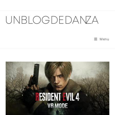
Skip
to
content
Menu