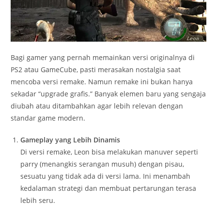
Bagi gamer yang pernah memainkan versi originalnya di
PS2 atau GameCube, pasti merasakan nostalgia saat
mencoba versi remake. Namun remake ini bukan hanya
sekadar “upgrade grafis.” Banyak elemen baru yang sengaja
diubah atau ditambahkan agar lebih relevan dengan
standar game modern.
Gameplay yang Lebih Dinamis
Di versi remake, Leon bisa melakukan manuver seperti
parry (menangkis serangan musuh) dengan pisau,
sesuatu yang tidak ada di versi lama. Ini menambah
kedalaman strategi dan membuat pertarungan terasa
lebih seru.