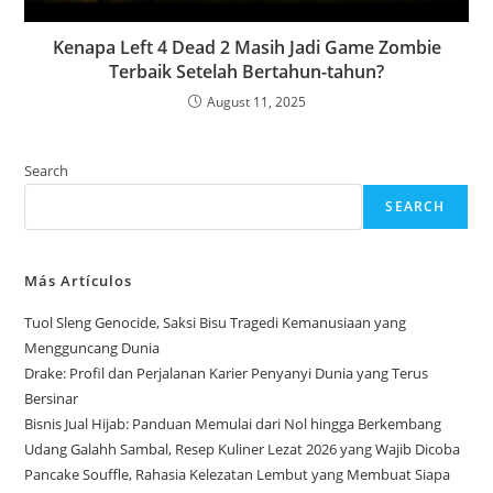
Kenapa Left 4 Dead 2 Masih Jadi Game Zombie
Terbaik Setelah Bertahun-tahun?
August 11, 2025
Search
SEARCH
Más Artículos
Tuol Sleng Genocide, Saksi Bisu Tragedi Kemanusiaan yang
Mengguncang Dunia
Drake: Profil dan Perjalanan Karier Penyanyi Dunia yang Terus
Bersinar
Bisnis Jual Hijab: Panduan Memulai dari Nol hingga Berkembang
Udang Galahh Sambal, Resep Kuliner Lezat 2026 yang Wajib Dicoba
Pancake Souffle, Rahasia Kelezatan Lembut yang Membuat Siapa