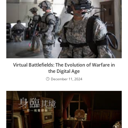
Virtual Battlefields: The Evolution of Warfare in
the Digital Age
December 11, 2024