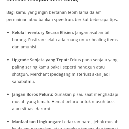
Bagi kamu yang ingin bertahan lebih lama dalam
permainan atau bahkan speedrun, berikut beberapa tips:
Kelola Inventory Secara Efisien:
Jangan asal ambil
barang. Pastikan selalu ada ruang untuk healing items
dan amunisi.
Upgrade Senjata yang Tepat:
Fokus pada senjata yang
paling sering kamu pakai, seperti handgun atau
shotgun. Merchant (pedagang misterius) akan jadi
sahabatmu.
Jangan Boros Peluru:
Gunakan pisau saat menghadapi
musuh yang lemah. Hemat peluru untuk musuh boss
atau situasi darurat.
Manfaatkan Lingkungan:
Ledakkan barel, jebak musuh
ke dalam perangkap, atau gunakan tangga dan tempat