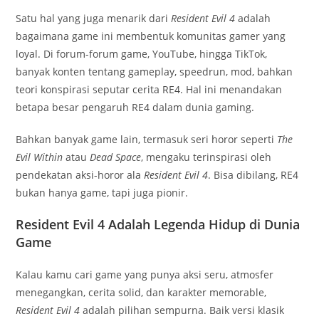
Satu hal yang juga menarik dari
Resident Evil 4
adalah
bagaimana game ini membentuk komunitas gamer yang
loyal. Di forum-forum game, YouTube, hingga TikTok,
banyak konten tentang gameplay, speedrun, mod, bahkan
teori konspirasi seputar cerita RE4. Hal ini menandakan
betapa besar pengaruh RE4 dalam dunia gaming.
Bahkan banyak game lain, termasuk seri horor seperti
The
Evil Within
atau
Dead Space
, mengaku terinspirasi oleh
pendekatan aksi-horor ala
Resident Evil 4
. Bisa dibilang, RE4
bukan hanya game, tapi juga pionir.
Resident Evil 4 Adalah Legenda Hidup di Dunia
Game
Kalau kamu cari game yang punya aksi seru, atmosfer
menegangkan, cerita solid, dan karakter memorable,
Resident Evil 4
adalah pilihan sempurna. Baik versi klasik