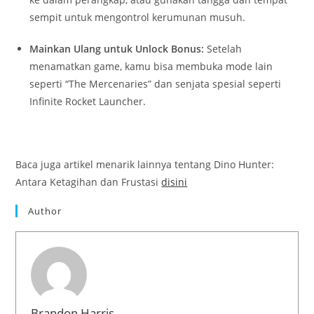
sempit untuk mengontrol kerumunan musuh.
Mainkan Ulang untuk Unlock Bonus:
Setelah
menamatkan game, kamu bisa membuka mode lain
seperti “The Mercenaries” dan senjata spesial seperti
Infinite Rocket Launcher.
Baca juga artikel menarik lainnya tentang Dino Hunter:
Antara Ketagihan dan Frustasi
disini
Author
Brandon Harris