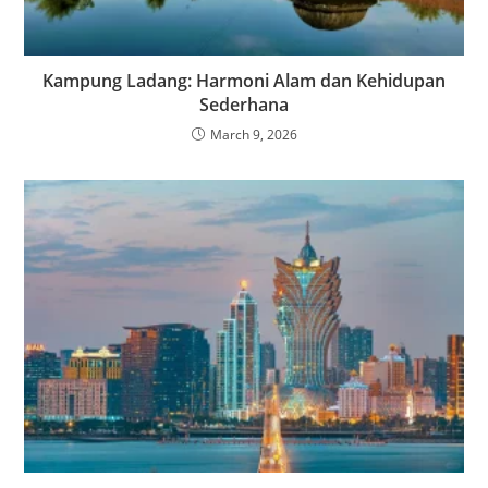
Kampung Ladang: Harmoni Alam dan Kehidupan
Sederhana
March 9, 2026