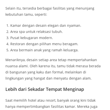
Selain itu, tersedia berbagai fasilitas yang menunjang
kebutuhan tamu, seperti:
Kamar dengan desain elegan dan nyaman.
Area spa untuk relaksasi tubuh.
Pusat kebugaran modern.
Restoran dengan pilihan menu beragam.
Area bermain anak yang ramah keluarga.
Menariknya, desain setiap area tetap mempertahankan
nuansa alami. Oleh karena itu, tamu tidak merasa berada
di bangunan yang kaku dan formal, melainkan di
lingkungan yang hangat dan menyatu dengan alam.
Lebih dari Sekadar Tempat Menginap
Saat memilih hotel atau resort, banyak orang kini tidak
hanya mempertimbangkan fasilitas kamar. Mereka juga