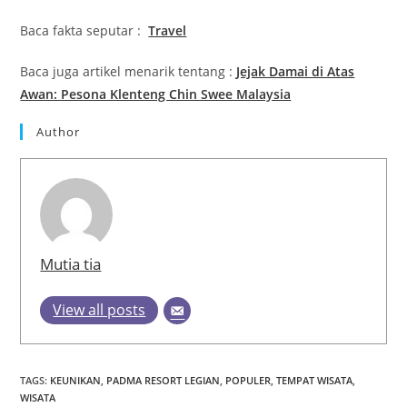
Baca fakta seputar :
Travel
Baca juga artikel menarik tentang :
Jejak Damai di Atas
Awan: Pesona Klenteng Chin Swee Malaysia
Author
Mutia tia
View all posts
TAGS
:
KEUNIKAN
,
PADMA RESORT LEGIAN
,
POPULER
,
TEMPAT WISATA
,
WISATA