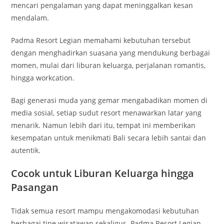
mencari pengalaman yang dapat meninggalkan kesan
mendalam.
Padma Resort Legian memahami kebutuhan tersebut
dengan menghadirkan suasana yang mendukung berbagai
momen, mulai dari liburan keluarga, perjalanan romantis,
hingga workcation.
Bagi generasi muda yang gemar mengabadikan momen di
media sosial, setiap sudut resort menawarkan latar yang
menarik. Namun lebih dari itu, tempat ini memberikan
kesempatan untuk menikmati Bali secara lebih santai dan
autentik.
Cocok untuk Liburan Keluarga hingga
Pasangan
Tidak semua resort mampu mengakomodasi kebutuhan
berbagai tipe wisatawan sekaligus. Padma Resort Legian