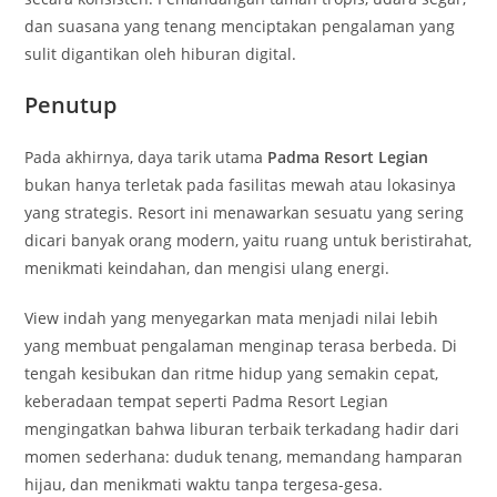
dan suasana yang tenang menciptakan pengalaman yang
sulit digantikan oleh hiburan digital.
Penutup
Pada akhirnya, daya tarik utama
Padma Resort Legian
bukan hanya terletak pada fasilitas mewah atau lokasinya
yang strategis. Resort ini menawarkan sesuatu yang sering
dicari banyak orang modern, yaitu ruang untuk beristirahat,
menikmati keindahan, dan mengisi ulang energi.
View indah yang menyegarkan mata menjadi nilai lebih
yang membuat pengalaman menginap terasa berbeda. Di
tengah kesibukan dan ritme hidup yang semakin cepat,
keberadaan tempat seperti Padma Resort Legian
mengingatkan bahwa liburan terbaik terkadang hadir dari
momen sederhana: duduk tenang, memandang hamparan
hijau, dan menikmati waktu tanpa tergesa-gesa.