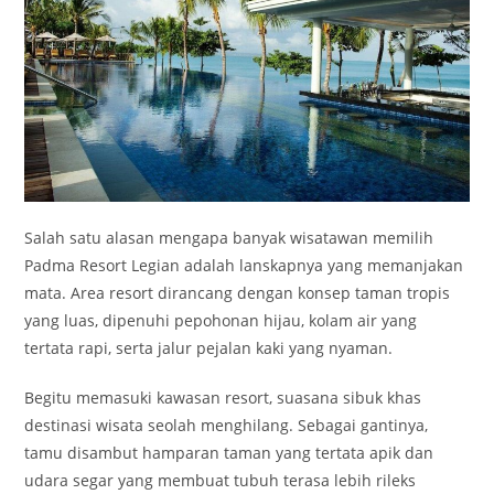
Salah satu alasan mengapa banyak wisatawan memilih
Padma Resort Legian adalah lanskapnya yang memanjakan
mata. Area resort dirancang dengan konsep taman tropis
yang luas, dipenuhi pepohonan hijau, kolam air yang
tertata rapi, serta jalur pejalan kaki yang nyaman.
Begitu memasuki kawasan resort, suasana sibuk khas
destinasi wisata seolah menghilang. Sebagai gantinya,
tamu disambut hamparan taman yang tertata apik dan
udara segar yang membuat tubuh terasa lebih rileks