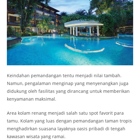
Keindahan pemandangan tentu menjadi nilai tambah.
Namun, pengalaman menginap yang menyenangkan juga
didukung oleh fasilitas yang dirancang untuk memberikan
kenyamanan maksimal.
Area kolam renang menjadi salah satu spot favorit para
tamu. Kolam yang luas dengan pemandangan taman tropis
menghadirkan suasana layaknya oasis pribadi di tengah
kawasan wisata yang ramai.