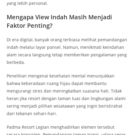
yang lebih personal.
Mengapa View Indah Masih Menjadi
Faktor Penting?
Di era digital, banyak orang terbiasa melihat pemandangan
indah melalui layar ponsel. Namun, menikmati keindahan
alam secara langsung tetap memberikan pengalaman yang
berbeda.
Penelitian mengenai kesehatan mental menunjukkan
bahwa keberadaan ruang hijau dapat membantu
mengurangi stres dan meningkatkan suasana hati. Tidak
heran jika resort dengan taman luas dan lingkungan alami
sering menjadi pilihan wisatawan yang ingin beristirahat
dari tekanan sehari-hari.
Padma Resort Legian menghadirkan elemen tersebut
secara konsisten. Pemandangan taman tropis, udara segar,