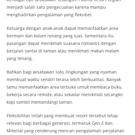
menjadi salah satu pengecualian karena mampu
menghadirkan pengalaman yang fleksibel.
Keluarga dengan anak-anak dapat memanfaatkan area
bermain dan kolam renang yang luas. Sementara itu,
pasangan dapat menikmati suasana romantis dengan
berjalan santai di taman atau menikmati makan malam
yang tenang.
Bahkan bagi wisatawan solo, lingkungan yang nyaman
membuat waktu sendiri terasa lebih berkualitas. Banyak
tamu memanfaatkan area terbuka untuk membaca buku,
bekerja secara remote, atau sekadar menikmati secangkir
kopi sambil memandangi taman.
Fleksibilitas inilah yang membuat resort tersebut tetap
relevan bagi berbagai generasi, termasuk Gen Z dan
Milenial yang cenderung mencari pengalaman perjalanan