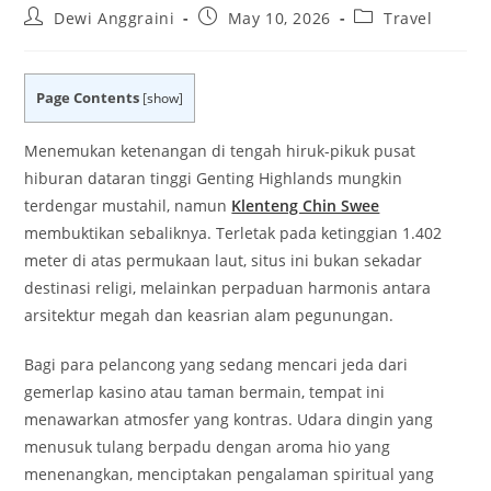
Post
Post
Post
Dewi Anggraini
May 10, 2026
Travel
author:
published:
category:
Page Contents
[
show
]
Menemukan ketenangan di tengah hiruk-pikuk pusat
hiburan dataran tinggi Genting Highlands mungkin
terdengar mustahil, namun
Klenteng Chin Swee
membuktikan sebaliknya. Terletak pada ketinggian 1.402
meter di atas permukaan laut, situs ini bukan sekadar
destinasi religi, melainkan perpaduan harmonis antara
arsitektur megah dan keasrian alam pegunungan.
Bagi para pelancong yang sedang mencari jeda dari
gemerlap kasino atau taman bermain, tempat ini
menawarkan atmosfer yang kontras. Udara dingin yang
menusuk tulang berpadu dengan aroma hio yang
menenangkan, menciptakan pengalaman spiritual yang