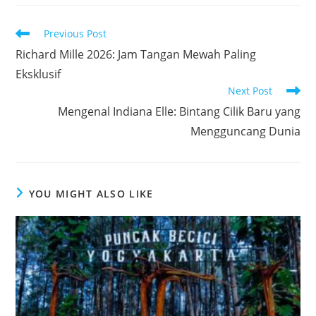
Read
Previous Post
more
Richard Mille 2026: Jam Tangan Mewah Paling
articles
Eksklusif
Next Post
Mengenal Indiana Elle: Bintang Cilik Baru yang
Mengguncang Dunia
YOU MIGHT ALSO LIKE