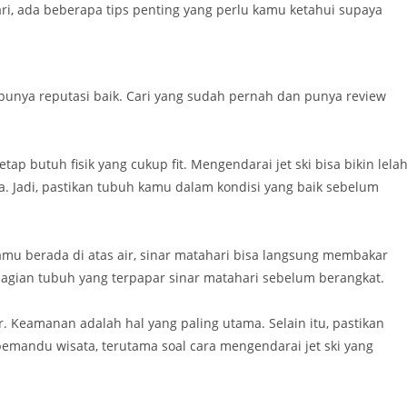
i, ada beberapa tips penting yang perlu kamu ketahui supaya
punya reputasi baik. Cari yang sudah pernah dan punya review
ap butuh fisik yang cukup fit. Mengendarai jet ski bisa bikin lelah
. Jadi, pastikan tubuh kamu dalam kondisi yang baik sebelum
u berada di atas air, sinar matahari bisa langsung membakar
 bagian tubuh yang terpapar sinar matahari sebelum berangkat.
. Keamanan adalah hal yang paling utama. Selain itu, pastikan
emandu wisata, terutama soal cara mengendarai jet ski yang