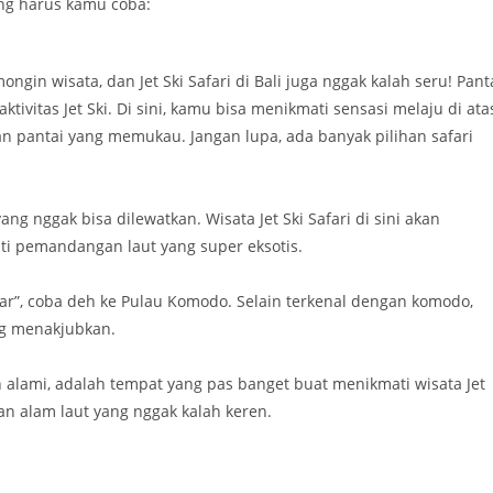
ang harus kamu coba:
in wisata, dan Jet Ski Safari di Bali juga nggak kalah seru! Pant
tivitas Jet Ski. Di sini, kamu bisa menikmati sensasi melaju di ata
n pantai yang memukau. Jangan lupa, ada banyak pilihan safari
 nggak bisa dilewatkan. Wisata Jet Ski Safari di sini akan
i pemandangan laut yang super eksotis.
ar”, coba deh ke Pulau Komodo. Selain terkenal dengan komodo,
ng menakjubkan.
alami, adalah tempat yang pas banget buat menikmati wisata Jet
n alam laut yang nggak kalah keren.