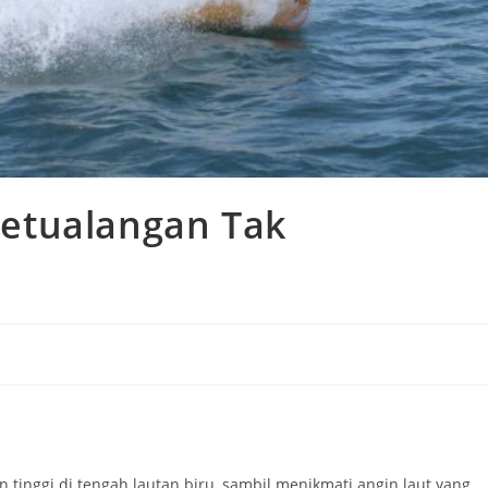
 Petualangan Tak
n tinggi di tengah lautan biru, sambil menikmati angin laut yang