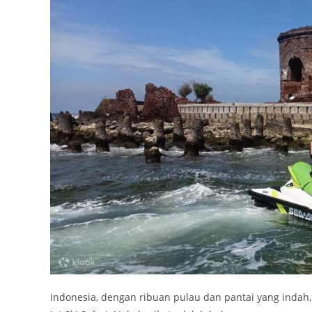
Indonesia, dengan ribuan pulau dan pantai yang inda