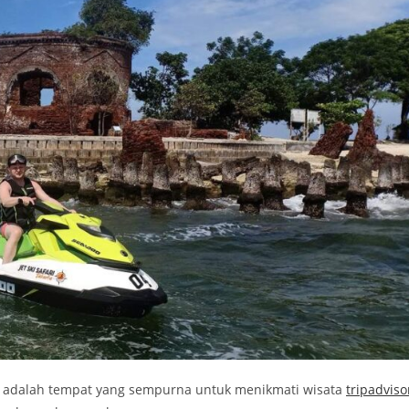
h, adalah tempat yang sempurna untuk menikmati wisata
tripadviso