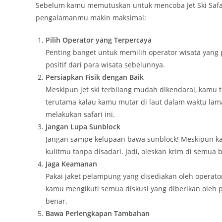
Sebelum kamu memutuskan untuk mencoba Jet Ski Safar
pengalamanmu makin maksimal:
Pilih Operator yang Terpercaya
Penting banget untuk memilih operator wisata yang 
positif dari para wisata sebelunnya.
Persiapkan Fisik dengan Baik
Meskipun jet ski terbilang mudah dikendarai, kamu tet
terutama kalau kamu mutar di laut dalam waktu lama
melakukan safari ini.
Jangan Lupa Sunblock
Jangan sampe kelupaan bawa sunblock! Meskipun kam
kulitmu tanpa disadari. Jadi, oleskan krim di semua
Jaga Keamanan
Pakai jaket pelampung yang disediakan oleh operator
kamu mengikuti semua diskusi yang diberikan oleh p
benar.
Bawa Perlengkapan Tambahan