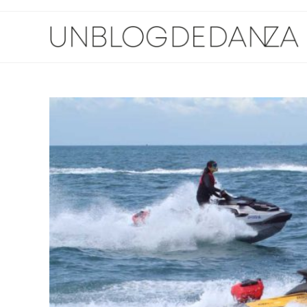
Skip
to
content