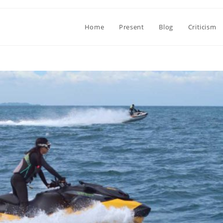
Home
Present
Blog
Criticism