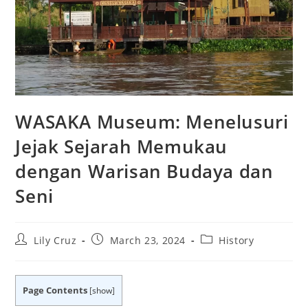
WASAKA Museum: Menelusuri
Jejak Sejarah Memukau
dengan Warisan Budaya dan
Seni
Post
Post
Post
Lily Cruz
March 23, 2024
History
author:
published:
category:
Page Contents
[
show
]