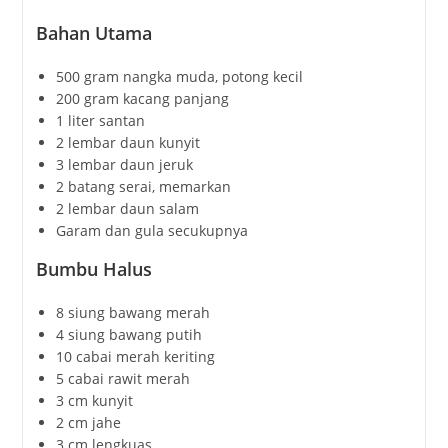
Bahan Utama
500 gram nangka muda, potong kecil
200 gram kacang panjang
1 liter santan
2 lembar daun kunyit
3 lembar daun jeruk
2 batang serai, memarkan
2 lembar daun salam
Garam dan gula secukupnya
Bumbu Halus
8 siung bawang merah
4 siung bawang putih
10 cabai merah keriting
5 cabai rawit merah
3 cm kunyit
2 cm jahe
3 cm lengkuas