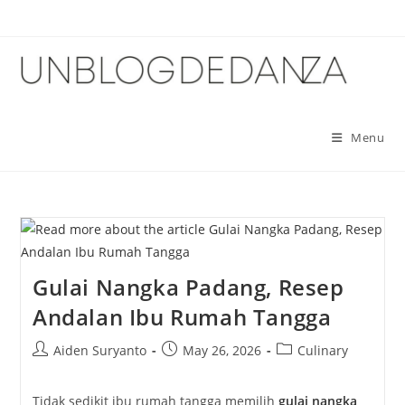
Skip
to
content
Menu
Gulai Nangka Padang, Resep
Andalan Ibu Rumah Tangga
Post
Post
Post
Aiden Suryanto
May 26, 2026
Culinary
author:
published:
category:
Tidak sedikit ibu rumah tangga memilih
gulai nangka