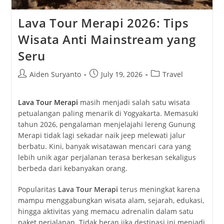
Lava Tour Merapi 2026: Tips
Wisata Anti Mainstream yang
Seru
Post
Post
Post
Aiden Suryanto
July 19, 2026
Travel
author:
published:
category:
Lava Tour Merapi
masih menjadi salah satu wisata
petualangan paling menarik di Yogyakarta. Memasuki
tahun 2026, pengalaman menjelajahi lereng Gunung
Merapi tidak lagi sekadar naik jeep melewati jalur
berbatu. Kini, banyak wisatawan mencari cara yang
lebih unik agar perjalanan terasa berkesan sekaligus
berbeda dari kebanyakan orang.
Popularitas
Lava Tour Merapi
terus meningkat karena
mampu menggabungkan wisata alam, sejarah, edukasi,
hingga aktivitas yang memacu adrenalin dalam satu
paket perjalanan. Tidak heran jika destinasi ini menjadi