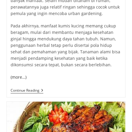
banyak manfaat. Selain mudah ditanam di rumah,
perawatannya juga relatif ringan sehingga cocok untuk
pemula yang ingin mencoba urban gardening.
Pada akhirnya, manfaat kumis kucing memang cukup
beragam, mulai dari membantu menjaga kesehatan
ginjal hingga mendukung daya tahan tubuh. Namun,
penggunaan herbal tetap perlu disertai pola hidup
sehat dan pemahaman yang bijak. Tanaman alami bisa
menjadi pendamping kesehatan yang baik ketika
dikonsumsi secara tepat, bukan secara berlebihan.
(more…)
10
Continue Reading
Manfaat
Kumis
Kucing
Untuk
Kesehatan
Tubuh