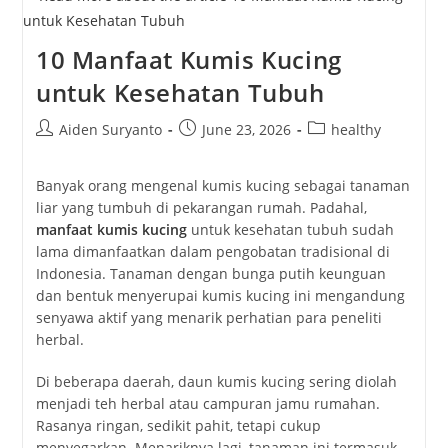
Tips
Wisata
Anti
10 Manfaat Kumis Kucing
Mainstream
Yang
untuk Kesehatan Tubuh
Seru
Post
Post
Post
Aiden Suryanto
June 23, 2026
healthy
author:
published:
category:
Banyak orang mengenal kumis kucing sebagai tanaman
liar yang tumbuh di pekarangan rumah. Padahal,
manfaat kumis kucing
untuk kesehatan tubuh sudah
lama dimanfaatkan dalam pengobatan tradisional di
Indonesia. Tanaman dengan bunga putih keunguan
dan bentuk menyerupai kumis kucing ini mengandung
senyawa aktif yang menarik perhatian para peneliti
herbal.
Di beberapa daerah, daun kumis kucing sering diolah
menjadi teh herbal atau campuran jamu rumahan.
Rasanya ringan, sedikit pahit, tetapi cukup
menyegarkan. Menariknya lagi, tanaman ini termasuk