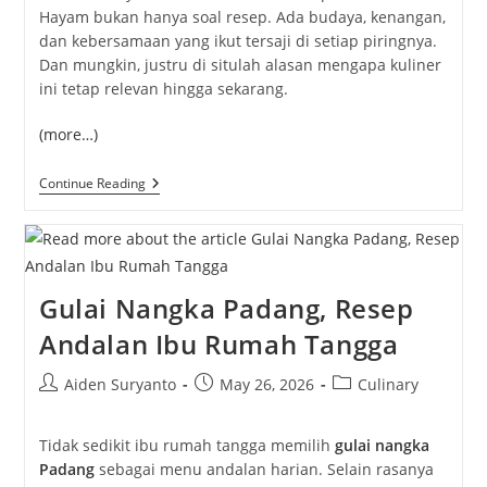
Hayam bukan hanya soal resep. Ada budaya, kenangan,
dan kebersamaan yang ikut tersaji di setiap piringnya.
Dan mungkin, justru di situlah alasan mengapa kuliner
ini tetap relevan hingga sekarang.
(more…)
Bakakak
Continue Reading
Hayam,
Kuliner
Tradisional
Dengan
Sentuhan
Modern
Gulai Nangka Padang, Resep
Andalan Ibu Rumah Tangga
Post
Post
Post
Aiden Suryanto
May 26, 2026
Culinary
author:
published:
category:
Tidak sedikit ibu rumah tangga memilih
gulai nangka
Padang
sebagai menu andalan harian. Selain rasanya