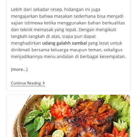
Lebih dari sekadar resep, hidangan ini juga
mengajarkan bahwa masakan sederhana bisa menjadi
sajian istimewa ketika menggunakan bahan berkualitas
dan teknik memasak yang tepat. Dengan mengikuti
langkah-langkah di atas, siapa pun dapat
menghadirkan
udang galahh sambal
yang lezat untuk
dinikmati bersama keluarga maupun teman, sekaligus
menjadikannya menu andalan di berbagai kesempatan.
(more…)
Udang
Continue Reading
Galahh
Sambal,
Resep
Kuliner
Lezat
2026
Yang
Wajib
Dicoba