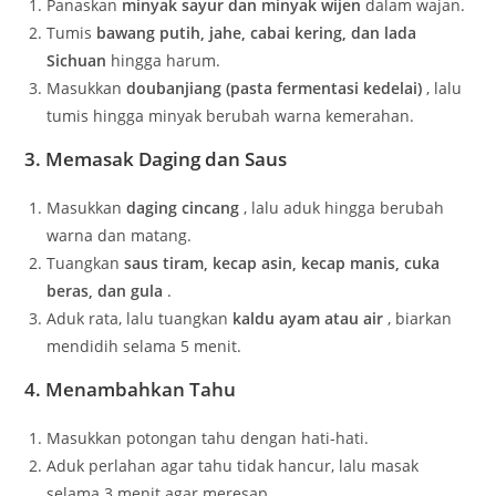
Panaskan
minyak sayur dan minyak wijen
dalam wajan.
Tumis
bawang putih, jahe, cabai kering, dan lada
Sichuan
hingga harum.
Masukkan
doubanjiang (pasta fermentasi kedelai)
, lalu
tumis hingga minyak berubah warna kemerahan.
3. Memasak Daging dan Saus
Masukkan
daging cincang
, lalu aduk hingga berubah
warna dan matang.
Tuangkan
saus tiram, kecap asin, kecap manis, cuka
beras, dan gula
.
Aduk rata, lalu tuangkan
kaldu ayam atau air
, biarkan
mendidih selama 5 menit.
4. Menambahkan Tahu
Masukkan potongan tahu dengan hati-hati.
Aduk perlahan agar tahu tidak hancur, lalu masak
selama 3 menit agar meresap.