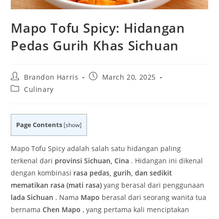
Mapo Tofu Spicy: Hidangan
Pedas Gurih Khas Sichuan
Post
Post
Brandon Harris
March 20, 2025
author:
published:
Post
Culinary
category:
Page Contents
[
show
]
Mapo Tofu Spicy
adalah salah satu hidangan paling
terkenal dari
provinsi Sichuan, Cina
. Hidangan ini dikenal
dengan kombinasi
rasa pedas, gurih, dan sedikit
mematikan rasa (mati rasa)
yang berasal dari penggunaan
lada Sichuan
. Nama
Mapo
berasal dari seorang wanita tua
bernama
Chen Mapo
, yang pertama kali menciptakan