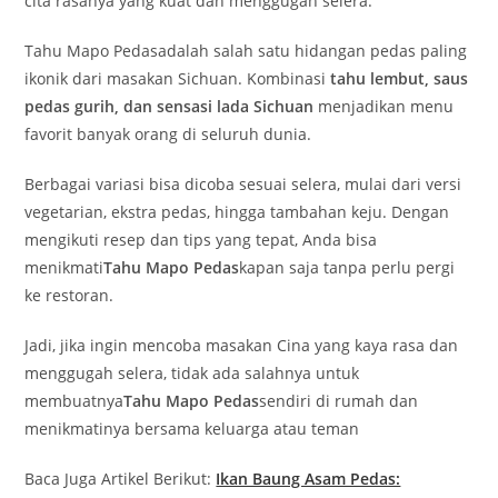
cita rasanya yang kuat dan menggugah selera.
Tahu Mapo Pedas
adalah salah satu hidangan pedas paling
ikonik dari masakan Sichuan. Kombinasi
tahu lembut, saus
pedas gurih, dan sensasi lada Sichuan
menjadikan menu
favorit banyak orang di seluruh dunia.
Berbagai variasi bisa dicoba sesuai selera, mulai dari versi
vegetarian, ekstra pedas, hingga tambahan keju. Dengan
mengikuti resep dan tips yang tepat, Anda bisa
menikmati
Tahu Mapo Pedas
kapan saja tanpa perlu pergi
ke restoran.
Jadi, jika ingin mencoba masakan Cina yang kaya rasa dan
menggugah selera, tidak ada salahnya untuk
membuatnya
Tahu Mapo Pedas
sendiri di rumah dan
menikmatinya bersama keluarga atau teman
Baca Juga Artikel Berikut:
Ikan Baung Asam Pedas: