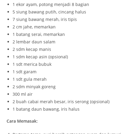
1 ekor ayam, potong menjadi 8 bagian
5 siung bawang putih, cincang halus
7 siung bawang merah, iris tipis
2 cm jahe, memarkan
1 batang serai, memarkan
2 lembar daun salam
2 sdm kecap manis
1 sdm kecap asin (opsional)
1 sdt merica bubuk
1 sdt garam
1 sdt gula merah
2 sdm minyak goreng
300 ml air
2 buah cabai merah besar, iris serong (opsional)
1 batang daun bawang, iris halus
Cara Memasak: