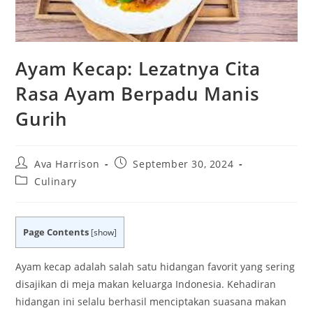
Ayam Kecap: Lezatnya Cita
Rasa Ayam Berpadu Manis
Gurih
Post
Post
Ava Harrison
September 30, 2024
author:
published:
Post
Culinary
category:
Page Contents
[
show
]
Ayam kecap adalah salah satu hidangan favorit yang sering
disajikan di meja makan keluarga Indonesia. Kehadiran
hidangan ini selalu berhasil menciptakan suasana makan