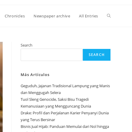
Toggle
Chronicles
Newspaper archive
All Entries
website
Search
SEARCH
search
Más Artículos
Geguduh, Jajanan Tradisional Lampung yang Manis
dan Menggugah Selera
Tuol Sleng Genocide, Saksi Bisu Tragedi
Kemanusiaan yang Mengguncang Dunia
Drake: Profil dan Perjalanan Karier Penyanyi Dunia
yang Terus Bersinar
Bisnis Jual Hijab: Panduan Memulai dari Nol hingga