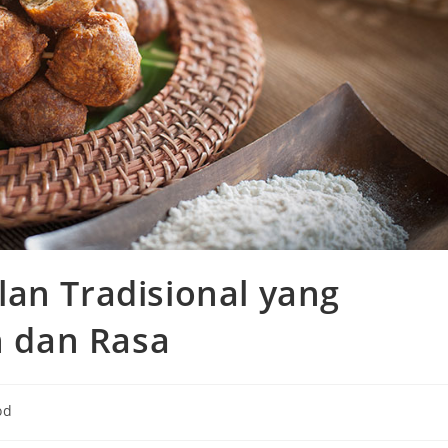
an Tradisional yang
 dan Rasa
od
ry: