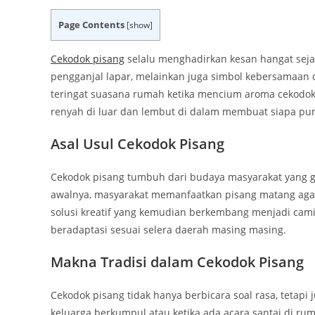
Page Contents
[
show
]
Cekodok pisang
selalu menghadirkan kesan hangat sejak
pengganjal lapar, melainkan juga simbol kebersamaan 
teringat suasana rumah ketika mencium aroma cekodok y
renyah di luar dan lembut di dalam membuat siapa pun
Asal Usul Cekodok Pisang
Cekodok pisang tumbuh dari budaya masyarakat yang 
awalnya, masyarakat memanfaatkan pisang matang agar 
solusi kreatif yang kemudian berkembang menjadi camila
beradaptasi sesuai selera daerah masing masing.
Makna Tradisi dalam Cekodok Pisang
Cekodok pisang tidak hanya berbicara soal rasa, tetapi
keluarga berkumpul atau ketika ada acara santai di rum