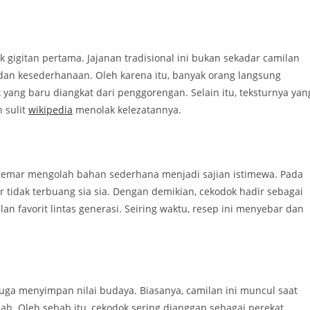
 gigitan pertama. Jajanan tradisional ini bukan sekadar camilan
dan kesederhanaan. Oleh karena itu, banyak orang langsung
ang baru diangkat dari penggorengan. Selain itu, teksturnya yan
 sulit
wikipedia
menolak kelezatannya.
gemar mengolah bahan sederhana menjadi sajian istimewa. Pada
tidak terbuang sia sia. Dengan demikian, cekodok hadir sebagai
n favorit lintas generasi. Seiring waktu, resep ini menyebar dan
 juga menyimpan nilai budaya. Biasanya, camilan ini muncul saat
ah. Oleh sebab itu, cekodok sering dianggap sebagai perekat