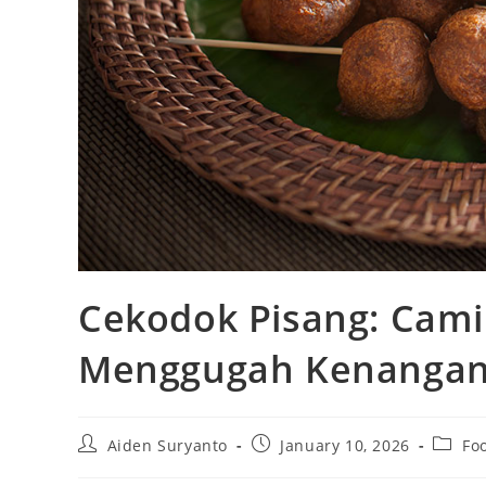
Cekodok Pisang: Camil
Menggugah Kenangan
Post
Post
Post
Aiden Suryanto
January 10, 2026
Fo
author:
published:
catego