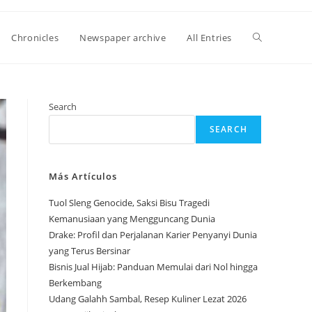
Toggle
Chronicles
Newspaper archive
All Entries
website
Search
SEARCH
search
Más Artículos
Tuol Sleng Genocide, Saksi Bisu Tragedi
Kemanusiaan yang Mengguncang Dunia
Drake: Profil dan Perjalanan Karier Penyanyi Dunia
yang Terus Bersinar
Bisnis Jual Hijab: Panduan Memulai dari Nol hingga
Berkembang
Udang Galahh Sambal, Resep Kuliner Lezat 2026