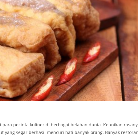
para pecinta kuliner di berbagai belahan dunia. Keunikan rasany
ut yang segar berhasil mencuri hati banyak orang. Banyak restora