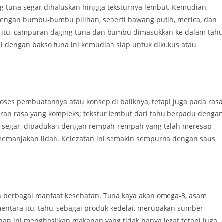
 tuna segar dihaluskan hingga teksturnya lembut. Kemudian,
dengan bumbu-bumbu pilihan, seperti bawang putih, merica, dan
h itu, campuran daging tuna dan bumbu dimasukkan ke dalam tah
i dengan bakso tuna ini kemudian siap untuk dikukus atau
oses pembuatannya atau konsep di baliknya, tetapi juga pada ras
ran rasa yang kompleks; tekstur lembut dari tahu berpadu denga
ng segar, dipadukan dengan rempah-rempah yang telah meresap
 memanjakan lidah. Kelezatan ini semakin sempurna dengan saus
n berbagai manfaat kesehatan. Tuna kaya akan omega-3, asam
entara itu, tahu, sebagai produk kedelai, merupakan sumber
an ini menghasilkan makanan yang tidak hanya lezat tetapi juga