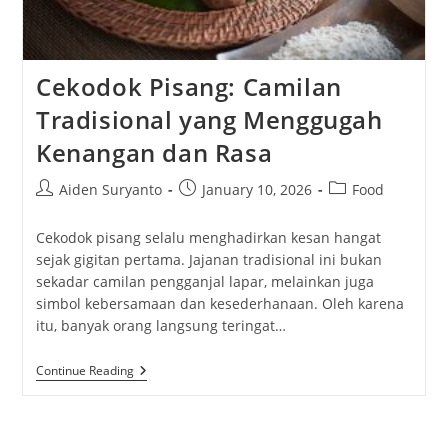
Cekodok Pisang: Camilan
Tradisional yang Menggugah
Kenangan dan Rasa
Post
Post
Post
Aiden Suryanto
January 10, 2026
Food
author:
published:
category:
Cekodok pisang selalu menghadirkan kesan hangat
sejak gigitan pertama. Jajanan tradisional ini bukan
sekadar camilan pengganjal lapar, melainkan juga
simbol kebersamaan dan kesederhanaan. Oleh karena
itu, banyak orang langsung teringat…
Cekodok
Continue Reading
Pisang:
Camilan
Tradisional
Yang