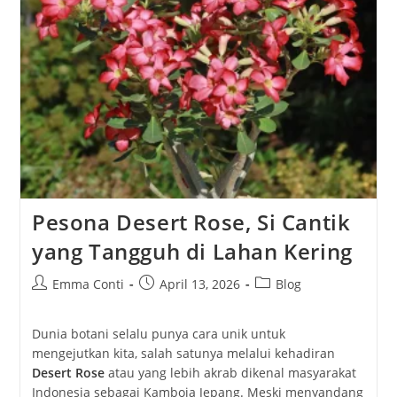
Jalur
Udara
Yang
Menyelamatkan
Harapan
Pesona Desert Rose, Si Cantik
yang Tangguh di Lahan Kering
Post
Post
Post
Emma Conti
April 13, 2026
Blog
author:
published:
category:
Dunia botani selalu punya cara unik untuk
mengejutkan kita, salah satunya melalui kehadiran
Desert Rose
atau yang lebih akrab dikenal masyarakat
Indonesia sebagai Kamboja Jepang. Meski menyandang