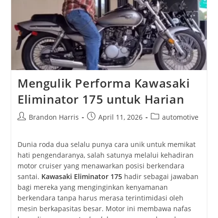
Tangguh
Di
Lahan
Kering
Mengulik Performa Kawasaki
Eliminator 175 untuk Harian
Post
Post
Post
Brandon Harris
April 11, 2026
automotive
author:
published:
category:
Dunia roda dua selalu punya cara unik untuk memikat
hati pengendaranya, salah satunya melalui kehadiran
motor cruiser yang menawarkan posisi berkendara
santai.
Kawasaki Eliminator 175
hadir sebagai jawaban
bagi mereka yang menginginkan kenyamanan
berkendara tanpa harus merasa terintimidasi oleh
mesin berkapasitas besar. Motor ini membawa nafas