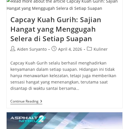
Kuliner
Tradisional
Yang
Menggugah
Capcay Kuah Gurih: Sajian
Selera
Hangat yang Menggugah
Selera di Setiap Suapan
Post
Post
Post
Aiden Suryanto
April 4, 2026
Kuliner
author:
published:
category:
Capcay Kuah Gurih selalu berhasil menghadirkan
kenyamanan dalam setiap suapan. Hidangan ini tidak
hanya menawarkan kelezatan, tetapi juga memberikan
sensasi hangat yang menenangkan, terutama saat
disantap di waktu santai bersama…
Capcay
Continue Reading
Kuah
Gurih:
Sajian
Hangat
Yang
Menggugah