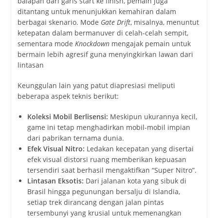
balapan dari garis start ke finish, pemain juga
ditantang untuk menunjukkan kemahiran dalam
berbagai skenario. Mode
Gate Drift
, misalnya, menuntut
ketepatan dalam bermanuver di celah-celah sempit,
sementara mode
Knockdown
mengajak pemain untuk
bermain lebih agresif guna menyingkirkan lawan dari
lintasan
Keunggulan lain yang patut diapresiasi meliputi
beberapa aspek teknis berikut:
Koleksi Mobil Berlisensi:
Meskipun ukurannya kecil,
game ini tetap menghadirkan mobil-mobil impian
dari pabrikan ternama dunia.
Efek Visual Nitro:
Ledakan kecepatan yang disertai
efek visual distorsi ruang memberikan kepuasan
tersendiri saat berhasil mengaktifkan “Super Nitro”.
Lintasan Eksotis:
Dari jalanan kota yang sibuk di
Brasil hingga pegunungan bersalju di Islandia,
setiap trek dirancang dengan jalan pintas
tersembunyi yang krusial untuk memenangkan