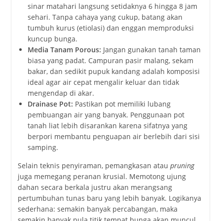
sinar matahari langsung setidaknya 6 hingga 8 jam
sehari. Tanpa cahaya yang cukup, batang akan
tumbuh kurus (etiolasi) dan enggan memproduksi
kuncup bunga.
Media Tanam Porous:
Jangan gunakan tanah taman
biasa yang padat. Campuran pasir malang, sekam
bakar, dan sedikit pupuk kandang adalah komposisi
ideal agar air cepat mengalir keluar dan tidak
mengendap di akar.
Drainase Pot:
Pastikan pot memiliki lubang
pembuangan air yang banyak. Penggunaan pot
tanah liat lebih disarankan karena sifatnya yang
berpori membantu penguapan air berlebih dari sisi
samping.
Selain teknis penyiraman, pemangkasan atau
pruning
juga memegang peranan krusial. Memotong ujung
dahan secara berkala justru akan merangsang
pertumbuhan tunas baru yang lebih banyak. Logikanya
sederhana: semakin banyak percabangan, maka
semakin banyak pula titik tempat bunga akan muncul.