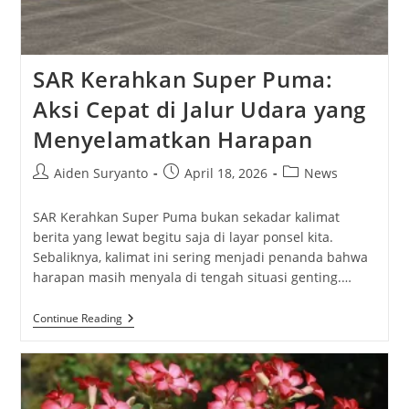
SAR Kerahkan Super Puma:
Aksi Cepat di Jalur Udara yang
Menyelamatkan Harapan
Post
Post
Post
Aiden Suryanto
April 18, 2026
News
author:
published:
category:
SAR Kerahkan Super Puma bukan sekadar kalimat
berita yang lewat begitu saja di layar ponsel kita.
Sebaliknya, kalimat ini sering menjadi penanda bahwa
harapan masih menyala di tengah situasi genting.…
SAR
Continue Reading
Kerahkan
Super
Puma:
Aksi
Cepat
Di