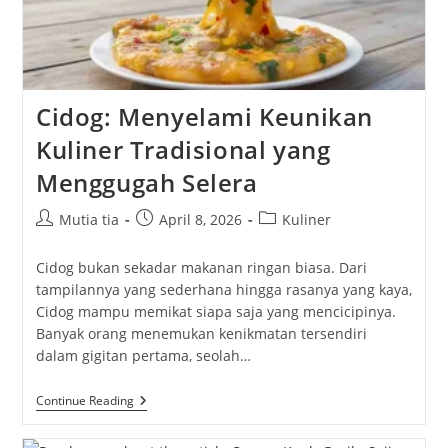
Cidog: Menyelami Keunikan
Kuliner Tradisional yang
Menggugah Selera
Post
Post
Post
Mutia tia
April 8, 2026
Kuliner
author:
published:
category:
Cidog bukan sekadar makanan ringan biasa. Dari
tampilannya yang sederhana hingga rasanya yang kaya,
Cidog mampu memikat siapa saja yang mencicipinya.
Banyak orang menemukan kenikmatan tersendiri
dalam gigitan pertama, seolah…
Cidog:
Continue Reading
Menyelami
Keunikan