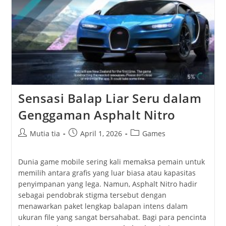
Selera
Di
Setiap
Suapan
Sensasi Balap Liar Seru dalam
Genggaman Asphalt Nitro
Post
Post
Post
Mutia tia
April 1, 2026
Games
author:
published:
category:
Dunia game mobile sering kali memaksa pemain untuk
memilih antara grafis yang luar biasa atau kapasitas
penyimpanan yang lega. Namun, Asphalt Nitro hadir
sebagai pendobrak stigma tersebut dengan
menawarkan paket lengkap balapan intens dalam
ukuran file yang sangat bersahabat. Bagi para pencinta