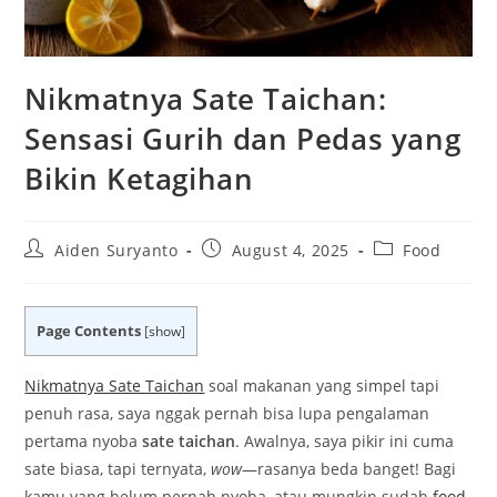
Nikmatnya Sate Taichan:
Sensasi Gurih dan Pedas yang
Bikin Ketagihan
Post
Post
Post
Aiden Suryanto
August 4, 2025
Food
author:
published:
category:
Page Contents
[
show
]
Nikmatnya Sate Taichan
soal makanan yang simpel tapi
penuh rasa, saya nggak pernah bisa lupa pengalaman
pertama nyoba
sate taichan
. Awalnya, saya pikir ini cuma
sate biasa, tapi ternyata,
wow
—rasanya beda banget! Bagi
kamu yang belum pernah nyoba, atau mungkin sudah
food