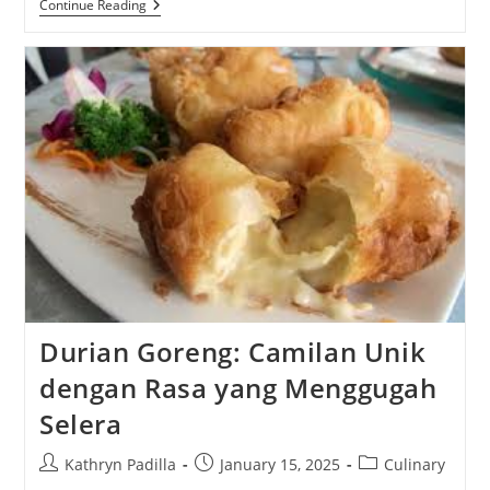
Tahu
Continue Reading
Kukus:
Hidangan
Sehat
Dengan
Rasa
Nikmat
Durian Goreng: Camilan Unik
dengan Rasa yang Menggugah
Selera
Post
Post
Post
Kathryn Padilla
January 15, 2025
Culinary
author:
published:
category: