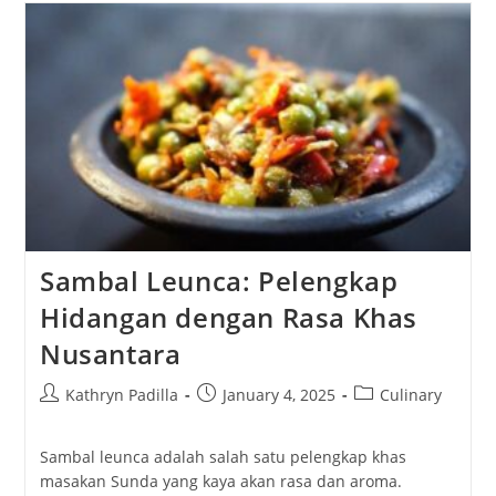
Dan
Keindahan
Yang
Menggugah
Imajinasi
Sambal Leunca: Pelengkap
Hidangan dengan Rasa Khas
Nusantara
Post
Post
Post
Kathryn Padilla
January 4, 2025
Culinary
author:
published:
category:
Sambal leunca adalah salah satu pelengkap khas
masakan Sunda yang kaya akan rasa dan aroma.