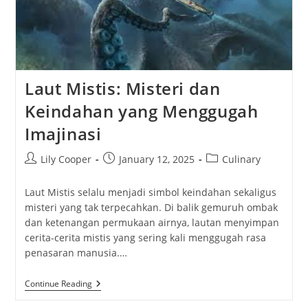
Laut Mistis: Misteri dan
Keindahan yang Menggugah
Imajinasi
Post
Post
Post
Lily Cooper
January 12, 2025
Culinary
author:
published:
category:
Laut Mistis selalu menjadi simbol keindahan sekaligus
misteri yang tak terpecahkan. Di balik gemuruh ombak
dan ketenangan permukaan airnya, lautan menyimpan
cerita-cerita mistis yang sering kali menggugah rasa
penasaran manusia.…
Laut
Continue Reading
Mistis:
Misteri