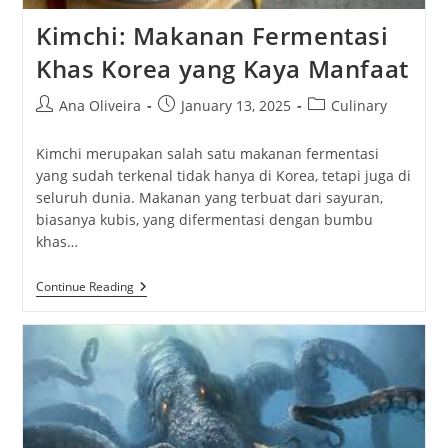
Kimchi: Makanan Fermentasi
Khas Korea yang Kaya Manfaat
Post
Post
Post
Ana Oliveira
January 13, 2025
Culinary
author:
published:
category:
Kimchi merupakan salah satu makanan fermentasi
yang sudah terkenal tidak hanya di Korea, tetapi juga di
seluruh dunia. Makanan yang terbuat dari sayuran,
biasanya kubis, yang difermentasi dengan bumbu
khas…
Kimchi:
Continue Reading
Makanan
Fermentasi
Khas
Korea
Yang
Kaya
Manfaat