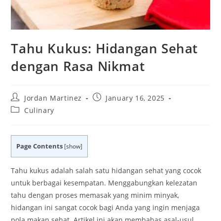
Tahu Kukus: Hidangan Sehat
dengan Rasa Nikmat
Post
Post
Jordan Martinez
January 16, 2025
author:
published:
Post
Culinary
category:
Page Contents
[
show
]
Tahu kukus adalah salah satu hidangan sehat yang cocok
untuk berbagai kesempatan. Menggabungkan kelezatan
tahu dengan proses memasak yang minim minyak,
hidangan ini sangat cocok bagi Anda yang ingin menjaga
pola makan sehat. Artikel ini akan membahas asal-usul