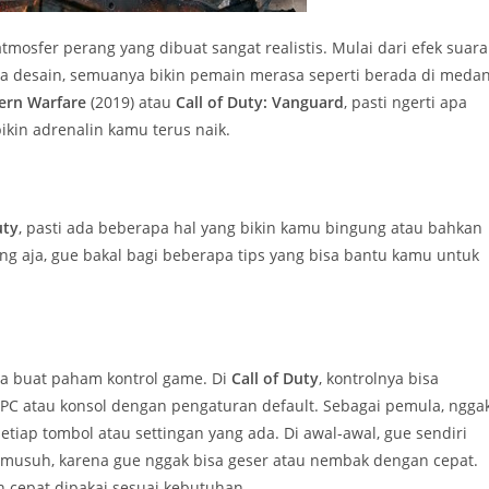
atmosfer perang yang dibuat sangat realistis. Mulai dari efek suara
ka desain, semuanya bikin pemain merasa seperti berada di meda
dern Warfare
(2019) atau
Call of Duty: Vanguard
, pasti ngerti apa
kin adrenalin kamu terus naik.
uty
, pasti ada beberapa hal yang bikin kamu bingung atau bahkan
ang aja, gue bakal bagi beberapa tips yang bisa bantu kamu untuk
ya buat paham kontrol game. Di
Call of Duty
, kontrolnya bisa
 PC atau konsol dengan pengaturan default. Sebagai pemula, ngga
tiap tombol atau settingan yang ada. Di awal-awal, gue sendiri
t musuh, karena gue nggak bisa geser atau nembak dengan cepat.
n cepat dipakai sesuai kebutuhan.