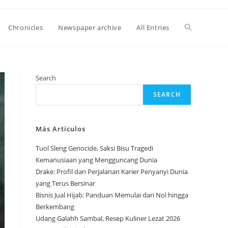
Toggle
Chronicles
Newspaper archive
All Entries
website
Search
SEARCH
search
Más Artículos
Tuol Sleng Genocide, Saksi Bisu Tragedi
Kemanusiaan yang Mengguncang Dunia
Drake: Profil dan Perjalanan Karier Penyanyi Dunia
yang Terus Bersinar
Bisnis Jual Hijab: Panduan Memulai dari Nol hingga
Berkembang
Udang Galahh Sambal, Resep Kuliner Lezat 2026