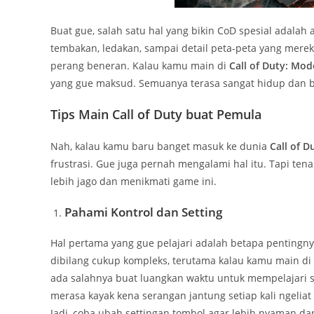
Buat gue, salah satu hal yang bikin CoD spesial adalah 
tembakan, ledakan, sampai detail peta-peta yang mere
perang beneran. Kalau kamu main di
Call of Duty: Mo
yang gue maksud. Semuanya terasa sangat hidup dan bi
Tips Main Call of Duty buat Pemula
Nah, kalau kamu baru banget masuk ke dunia
Call of D
frustrasi. Gue juga pernah mengalami hal itu. Tapi ten
lebih jago dan menikmati game ini.
Pahami Kontrol dan Setting
Hal pertama yang gue pelajari adalah betapa pentingn
dibilang cukup kompleks, terutama kalau kamu main di
ada salahnya buat luangkan waktu untuk mempelajari se
merasa kayak kena serangan jantung setiap kali ngelia
Jadi, coba ubah settingan tombol agar lebih nyaman da