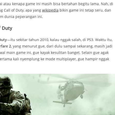
i atau kenapa game ini masih bisa bertahan begitu lama. Nah, di
ng Call of Duty, apa yang
wikipedia
bikin game ini tetap seru, dan
am dunia peperangan ini.
f Duty
 Duty
—itu sekitar tahun 2010, kalau nggak salah, di PS3. Waktu itu,
rfare 2
, yang menurut gue, dari dulu sampai sekarang, masih jadi
wal main game ini, gue kayak kesulitan banget. Selain gue agak
 pertama kali nyemplung ke mode multiplayer, gue hampir nggak