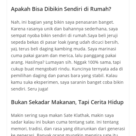
Apakah Bisa Dibikin Sendiri di Rumah?
Nah, ini bagian yang bikin saya penasaran banget.
Karena rasanya unik dan bahannya sederhana, saya
sempat nyoba bikin sendiri di rumah.Saya beli jeruji
sepeda bekas di pasar loak (yang udah dicuci bersih,
ya), terus beli daging kambing muda. Saya marinasi
cuma pakai garam dan merica, lalu panggang pakai
arang. Hasilnya? Lumayan sih. Nggak 100% sama, tapi
cukup buat mengobati rindu. Kuncinya ternyata ada di
pemilihan daging dan panas bara yang stabil. Kalau
kamu suka eksperimen, saya saranin banget coba bikin
sendiri. Seru juga!
Bukan Sekadar Makanan, Tapi Cerita Hidup
Makin sering saya makan Sate Klathak, makin saya
sadar kalau ini bukan cuma tentang sate. Ini tentang
memori, tradisi, dan rasa yang diturunkan dari generasi
ke generasi. Banyak orang mungkin mengira sate itu