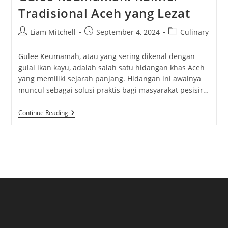
Tradisional Aceh yang Lezat
Post
Post
Post
Liam Mitchell
September 4, 2024
Culinary
author:
published:
category:
Gulee Keumamah, atau yang sering dikenal dengan
gulai ikan kayu, adalah salah satu hidangan khas Aceh
yang memiliki sejarah panjang. Hidangan ini awalnya
muncul sebagai solusi praktis bagi masyarakat pesisir…
Gulee
Continue Reading
Keumamah:
Kuliner
Tradisional
Aceh
Yang
Lezat