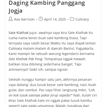
Daging Kambing Panggang
Jogja
Post
Post
Post
Ava Harrison
April 14, 2025
Culinary
author:
published:
category:
Sate Klathak
Jujur, awalnya saya kira Sate Klathak itu
cuma nama keren buat sate kambing biasa. Tapi
ternyata saya salah besar.Waktu itu saya diajak teman
Culinary
malam-malam di daerah Bantul, Yogyakarta.
Kami mampir ke sebuah warung legendaris bernama
Sate Klathak Pak Pong
. Tempatnya nggak mewah,
bahkan bisa dibilang sederhana banget. Tapi
antreannya? Gokil sih, sampai ngular.
Setelah nunggu hampir satu jam, akhirnya pesanan
saya datang: dua tusuk besar sate kambing, nasi, kuah
gulai, dan sambal. Pas saya lihat, langsung mikir,
“Loh,
ini kok tusuk satenya pakai jeruji sepeda?”
Nah, itulah ciri
khas Sate Klathak.Sate ini nggak pakai tusuk bambu
seperti sate pada umumnya. Malah, tusuknya dari