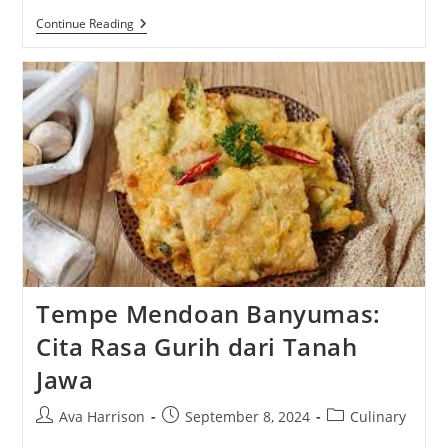
Makanan
Continue Reading
Khas
Bali:
Menjelajahi
Kuliner
Pulau
Dewata
Tempe Mendoan Banyumas:
Cita Rasa Gurih dari Tanah
Jawa
Post
Post
Post
Ava Harrison
September 8, 2024
Culinary
author:
published:
category: