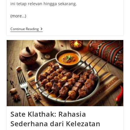
ini tetap relevan hingga sekarang.
(more…)
Bakakak
Continue Reading
Hayam,
Kuliner
Tradisional
Dengan
Sentuhan
Modern
Sate Klathak: Rahasia
Sederhana dari Kelezatan