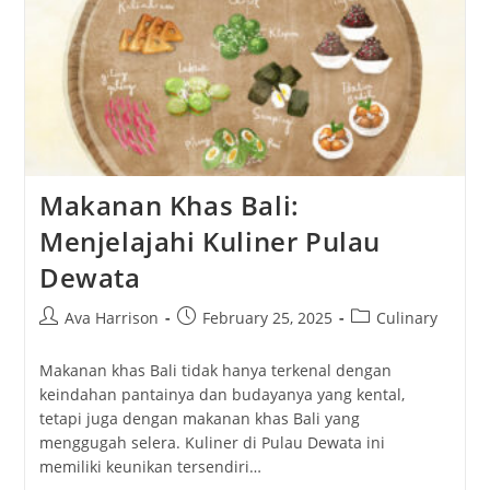
Daging
Kambing
Panggang
Jogja
Makanan Khas Bali:
Menjelajahi Kuliner Pulau
Dewata
Post
Post
Post
Ava Harrison
February 25, 2025
Culinary
author:
published:
category:
Makanan khas Bali tidak hanya terkenal dengan
keindahan pantainya dan budayanya yang kental,
tetapi juga dengan makanan khas Bali yang
menggugah selera. Kuliner di Pulau Dewata ini
memiliki keunikan tersendiri…