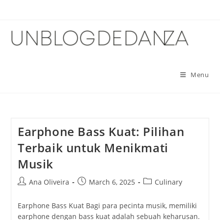
Skip
to
content
Menu
Earphone Bass Kuat: Pilihan
Terbaik untuk Menikmati
Musik
Post
Post
Post
Ana Oliveira
March 6, 2025
Culinary
author:
published:
category:
Earphone Bass Kuat Bagi para pecinta musik, memiliki
earphone dengan bass kuat adalah sebuah keharusan.