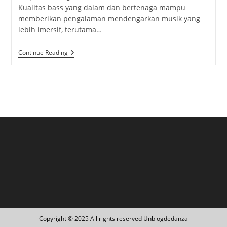
Kualitas bass yang dalam dan bertenaga mampu
memberikan pengalaman mendengarkan musik yang
lebih imersif, terutama…
Earphone
Continue Reading
Bass
Kuat:
Pilihan
Terbaik
Untuk
Menikmati
Musik
Copyright © 2025 All rights reserved Unblogdedanza