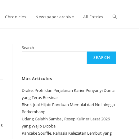
Toggle
Chronicles
Newspaper archive
All Entries
website
Search
SEARCH
search
Más Artículos
Drake: Profil dan Perjalanan Karier Penyanyi Dunia
yang Terus Bersinar
Bisnis Jual Hijab: Panduan Memulai dari Nol hingga
Berkembang
Udang Galahh Sambal, Resep Kuliner Lezat 2026
ss
yang Wajib Dicoba
Pancake Souffle, Rahasia Kelezatan Lembut yang