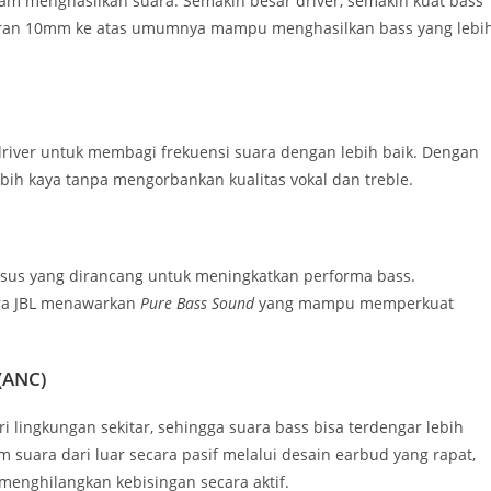
m menghasilkan suara. Semakin besar driver, semakin kuat bass
kuran 10mm ke atas umumnya mampu menghasilkan bass yang lebi
driver untuk membagi frekuensi suara dengan lebih baik. Dengan
bih kaya tanpa mengorbankan kualitas vokal dan treble.
sus yang dirancang untuk meningkatkan performa bass.
ra JBL menawarkan
Pure Bass Sound
yang mampu memperkuat
 (ANC)
 lingkungan sekitar, sehingga suara bass bisa terdengar lebih
m suara dari luar secara pasif melalui desain earbud yang rapat,
enghilangkan kebisingan secara aktif.