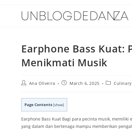
Skip
to
content
Earphone Bass Kuat: P
Menikmati Musik
Post
Post
Post
Ana Oliveira
March 6, 2025
Culinary
author:
published:
category:
Page Contents
[
show
]
Earphone Bass Kuat Bagi para pecinta musik, memiliki
yang dalam dan bertenaga mampu memberikan pengala