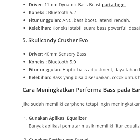
Driver
: 11mm Dynamic Bass Boost
partaitogel
Koneksi
: Bluetooth 5.2
Fitur unggulan
: ANC, bass boost, latensi rendah.
Kelebihan
: Koneksi stabil, suara bass powerful, des
5. Skullcandy Crusher Evo
Driver
: 40mm Sensory Bass
Koneksi
: Bluetooth 5.0
Fitur unggulan
: Haptic bass adjustment, daya tahan 
Kelebihan
: Bass yang bisa disesuaikan, cocok untuk 
Cara Meningkatkan Performa Bass pada Ea
Jika sudah memiliki earphone tetapi ingin meningkatkan
Gunakan Aplikasi Equalizer
Banyak aplikasi pemutar musik memiliki fitur equali
Gunakan Eartip yang Sesuai