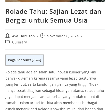
Rolade Tahu: Sajian Lezat dan
Bergizi untuk Semua Usia
Post
Post
Ava Harrison
November 6, 2024
author:
published:
Post
Culinary
category:
Page Contents
[
show
]
Rolade tahu adalah salah satu inovasi kuliner yang kini
banyak digemari karena rasanya yang lezat, teksturnya
yang lembut, serta kandungan gizinya yang tinggi. Tidak
hanya cocok disajikan sebagai hidangan utama, rolade tahu
juga dapat menjadi camilan sehat yang mudah dibuat di
rumah. Dalam artikel ini, kita akan membahas berbagai
aspek menarik dari Rolade Knowsbh, mulai dari bahan dan