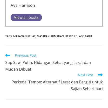
Ava Harrison
View all posts
TAGS
:
MAKANAN SEHAT
,
MASAKAN RUMAHAN
,
RESEP ROLADE TAHU
Read
Previous Post
more
Sup Sawi Putih: Hidangan Sehat yang Lezat dan
articles
Mudah Dibuat
Next Post
Perkedel Tempe: Alternatif Lezat dan Bergizi untuk
Sajian Sehari-hari