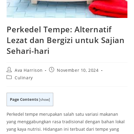
Perkedel Tempe: Alternatif
Lezat dan Bergizi untuk Sajian
Sehari-hari
Post
Post
Ava Harrison
November 10, 2024
author:
published:
Post
Culinary
category:
Page Contents
[
show
]
Perkedel tempe merupakan salah satu variasi makanan
yang menggabungkan rasa tradisional dengan bahan lokal
yang kaya nutrisi. Hidangan ini terbuat dari tempe yang