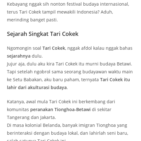
Kebayang nggak sih nonton festival budaya internasional,
terus Tari Cokek tampil mewakili Indonesia? Aduh,
merinding banget pasti.
Sejarah Singkat Tari Cokek
Ngomongin soal
Tari Cokek
, nggak afdol kalau nggak bahas
sejarahnya
dulu.
Jujur aja, dulu aku kira Tari Cokek itu murni budaya Betawi.
Tapi setelah ngobrol sama seorang budayawan waktu main
ke Setu Babakan, aku baru paham, ternyata
Tari Cokek itu
lahir dari akulturasi budaya
.
Katanya, awal mula Tari Cokek ini berkembang dari
komunitas
peranakan Tionghoa-Betawi
di sekitar
Tangerang dan Jakarta.
Di masa kolonial Belanda, banyak imigran Tionghoa yang
berinteraksi dengan budaya lokal, dan lahirlah seni baru,
salah satunya Tari Cokek ini.