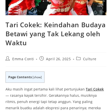
Tari Cokek: Keindahan Budaya
Betawi yang Tak Lekang oleh
Waktu
Post
Post
Post
Emma Conti
April 26, 2025
Culture
author:
published:
category:
Page Contents
[
show
]
Aku masih ingat pertama kali lihat pertunjukan
Tari Cokek
— rasanya kayak tersihir. Gerakannya halus, musiknya
ritmis, penuh energi tapi tetap anggun. Yang paling
menarik buatku adalah ekspresi para penarinya; mereka