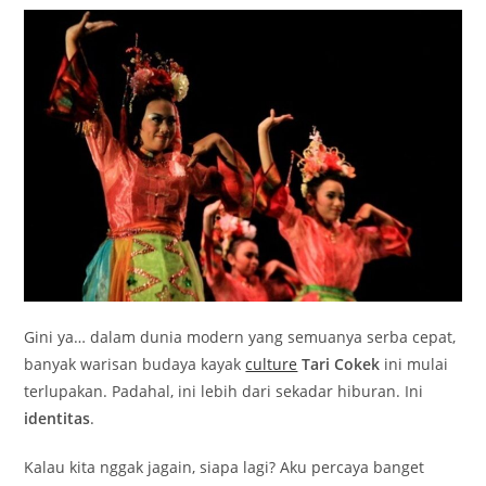
Gini ya… dalam dunia modern yang semuanya serba cepat,
banyak warisan budaya kayak
culture
Tari Cokek
ini mulai
terlupakan. Padahal, ini lebih dari sekadar hiburan. Ini
identitas
.
Kalau kita nggak jagain, siapa lagi? Aku percaya banget