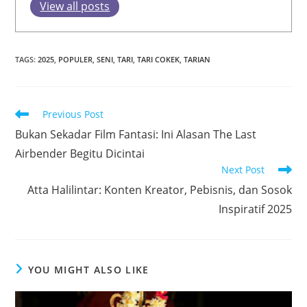
View all posts
TAGS
:
2025
,
POPULER
,
SENI
,
TARI
,
TARI COKEK
,
TARIAN
Read
Previous Post
more
Bukan Sekadar Film Fantasi: Ini Alasan The Last
articles
Airbender Begitu Dicintai
Next Post
Atta Halilintar: Konten Kreator, Pebisnis, dan Sosok
Inspiratif 2025
YOU MIGHT ALSO LIKE