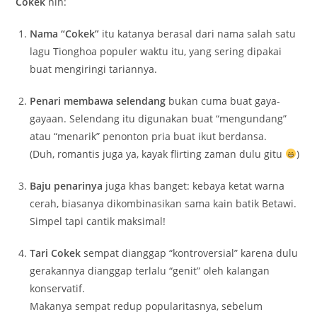
Cokek
nih:
Nama “Cokek”
itu katanya berasal dari nama salah satu
lagu Tionghoa populer waktu itu, yang sering dipakai
buat mengiringi tariannya.
Penari membawa selendang
bukan cuma buat gaya-
gayaan. Selendang itu digunakan buat “mengundang”
atau “menarik” penonton pria buat ikut berdansa.
(Duh, romantis juga ya, kayak flirting zaman dulu gitu
)
Baju penarinya
juga khas banget: kebaya ketat warna
cerah, biasanya dikombinasikan sama kain batik Betawi.
Simpel tapi cantik maksimal!
Tari Cokek
sempat dianggap “kontroversial” karena dulu
gerakannya dianggap terlalu “genit” oleh kalangan
konservatif.
Makanya sempat redup popularitasnya, sebelum