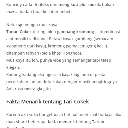
Kuncinya ada di
rileks
dan
mengikuti alur musik
, bukan
maksa badan buat keliatan heboh.
Nah, ngomongin musiknya…
Tarian Cokek
diiringi oleh
gambang kromong
— kombinasi
alat musik tradisional Betawi kayak gambang (semacam
xylophone dari kayu), kromong (semacam gong kecil),
ditambah tehyan (biola khas Tionghoa).
Musiknya itu loh, punya vibe yang semangat tapi tetep
elegan.
Kadang-kadang aku ngerasa kayak lagi ada di pesta
pernikahan jaman dulu kalau denger musik pengiringnya.
Ada rasa
nostalgia
gitu.
Fakta Menarik tentang Tari Cokek
Karena aku suka banget baca hal-hal aneh soal budaya, aku
mau share beberapa
fakta menarik
tentang
Tarian