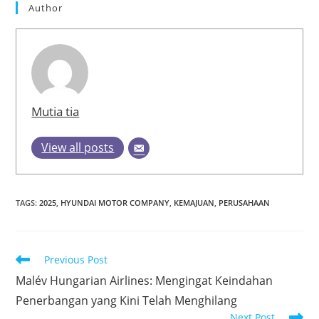
Author
Mutia tia
View all posts
TAGS
:
2025
,
HYUNDAI MOTOR COMPANY
,
KEMAJUAN
,
PERUSAHAAN
Read
Previous Post
more
Malév Hungarian Airlines: Mengingat Keindahan
articles
Penerbangan yang Kini Telah Menghilang
Next Post