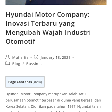
Hyundai Motor Company:
Inovasi Terbaru yang
Mengubah Wajah Industri
Otomotif
Post
Post
Mutia tia
January 18, 2025
author:
published:
Post
Blog
/
Bussines
category:
Page Contents
[
show
]
Hyundai Motor Company merupakan salah satu
perusahaan otomotif terbesar di dunia yang berasal dari
Korea Selatan. Didirikan pada tahun 1967, Hyundai telah