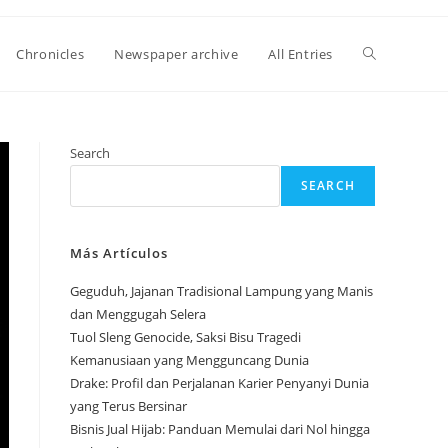
Toggle
Chronicles
Newspaper archive
All Entries
website
Search
SEARCH
search
Más Artículos
Geguduh, Jajanan Tradisional Lampung yang Manis
dan Menggugah Selera
Tuol Sleng Genocide, Saksi Bisu Tragedi
Kemanusiaan yang Mengguncang Dunia
Drake: Profil dan Perjalanan Karier Penyanyi Dunia
yang Terus Bersinar
Bisnis Jual Hijab: Panduan Memulai dari Nol hingga