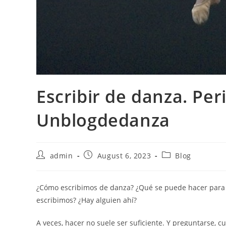
Escribir de danza. Per
Unblogdedanza
Post
Post
Post
admin
August 6, 2023
Blog
author:
published:
category:
¿Cómo escribimos de danza? ¿Qué se puede hacer para m
escribimos? ¿Hay alguien ahí?
A veces, hacer no suele ser suficiente. Y preguntarse, c