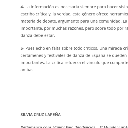
4-
La información es necesaria siempre para hacer visibl
escribo crítica y, la verdad, este género ofrece herrami
materia de debate, argumento para una comunidad. La c
importante, por muchas razones, pero sobre todo por raz
danza debe estar.
5-
Pues echo en falta sobre todo críticos. Una mirada c
certámenes y festivales de danza de España se queden s
importantes. La crítica refuerza el vínculo que comparte
ambas.
SILVIA CRUZ LAPEÑA
Deflamenco.com
,
Vanity Fair, Tendèncias – El Mundo
y ant