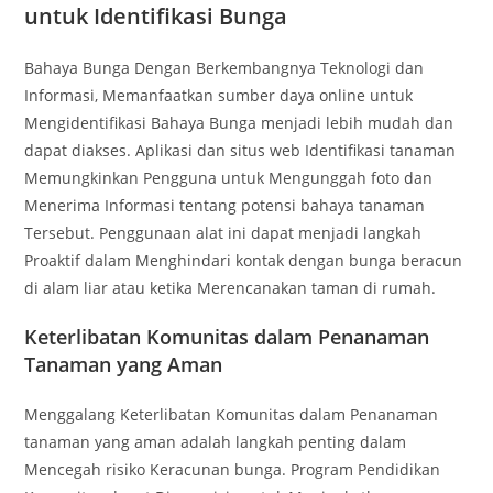
untuk Identifikasi Bunga
Bahaya Bunga Dengan Berkembangnya Teknologi dan
Informasi, Memanfaatkan sumber daya online untuk
Mengidentifikasi Bahaya Bunga menjadi lebih mudah dan
dapat diakses. Aplikasi dan situs web Identifikasi tanaman
Memungkinkan Pengguna untuk Mengunggah foto dan
Menerima Informasi tentang potensi bahaya tanaman
Tersebut. Penggunaan alat ini dapat menjadi langkah
Proaktif dalam Menghindari kontak dengan bunga beracun
di alam liar atau ketika Merencanakan taman di rumah.
Keterlibatan Komunitas dalam Penanaman
Tanaman yang Aman
Menggalang Keterlibatan Komunitas dalam Penanaman
tanaman yang aman adalah langkah penting dalam
Mencegah risiko Keracunan bunga. Program Pendidikan