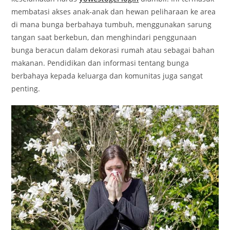
membatasi akses anak-anak dan hewan peliharaan ke area
di mana bunga berbahaya tumbuh, menggunakan sarung
tangan saat berkebun, dan menghindari penggunaan
bunga beracun dalam dekorasi rumah atau sebagai bahan
makanan. Pendidikan dan informasi tentang bunga
berbahaya kepada keluarga dan komunitas juga sangat
penting.