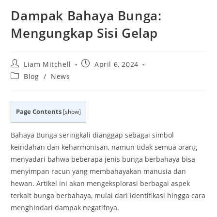
Dampak Bahaya Bunga:
Mengungkap Sisi Gelap
Post
Post
Liam Mitchell
April 6, 2024
author:
published:
Post
Blog
/
News
category:
Page Contents
[
show
]
Bahaya Bunga seringkali dianggap sebagai simbol
keindahan dan keharmonisan, namun tidak semua orang
menyadari bahwa beberapa jenis bunga berbahaya bisa
menyimpan racun yang membahayakan manusia dan
hewan. Artikel ini akan mengeksplorasi berbagai aspek
terkait bunga berbahaya, mulai dari identifikasi hingga cara
menghindari dampak negatifnya.