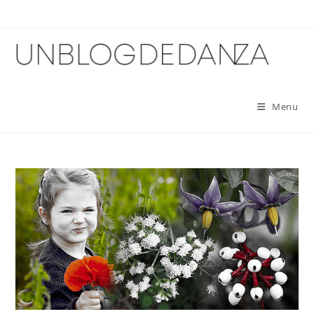
Skip
to
content
Menu