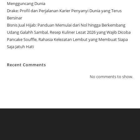
Mengguncang Dunia
Drake: Profil dan Perjalanan Karier Penyanyi Dunia yang Terus
Bersinar
Bisnis Jual Hijab: Panduan Memulai dari Nol hingga Berkembang
Udang Galahh Sambal, Resep Kuliner Lezat 2026 yang Wajib Dicoba
Pancake Souffle, Rahasia Kelezatan Lembut yang Membuat Siapa
Saja Jatuh Hati
Recent Comments
No comments to show.