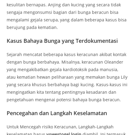
kesulitan bernapas. Anjing dan kucing yang secara tidak
sengaja mengonsumsi bagian dari bunga beracun bisa
mengalami gejala serupa, yang dalam beberapa kasus bisa
berujung pada kematian.
Kasus Bahaya Bunga yang Terdokumentasi
Sejarah mencatat beberapa kasus keracunan akibat kontak
dengan bunga berbahaya. Misalnya, keracunan Oleander
yang mengakibatkan gejala kardiotoksik pada manusia,
atau kematian hewan peliharaan yang memakan bunga Lily
yang secara khusus berbahaya bagi kucing. Kasus-kasus ini
mengingatkan kita tentang pentingnya kesadaran dan
pengetahuan mengenai potensi bahaya bunga beracun.
Pencegahan dan Langkah Keselamatan
Untuk Mencegah risiko Keracunan, Langkah-Langkah
keselamatan harus
yowestogel login
diambil. Ini termasuk