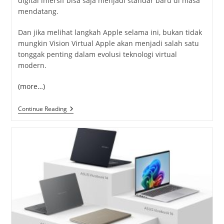
digital imersif bisa saja menjadi standar baru di masa
mendatang.
Dan jika melihat langkah Apple selama ini, bukan tidak
mungkin Vision Virtual Apple akan menjadi salah satu
tonggak penting dalam evolusi teknologi virtual
modern.
(more…)
Vision
Continue Reading
Virtual
Apple,
Teknologi
Virtual
Yang
Ubah
Cara
Orang
Berinteraksi