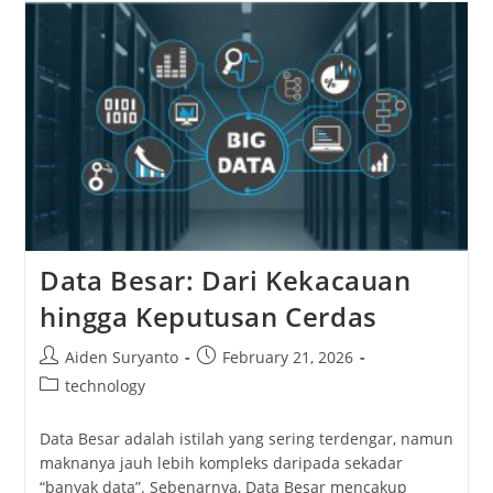
Modern
Yang
Membuat
Aktivitas
Harian
Terasa
Lebih
Ringan
Dan
Menyenangkan
Data Besar: Dari Kekacauan
hingga Keputusan Cerdas
Post
Post
Aiden Suryanto
February 21, 2026
author:
published:
Post
technology
category:
Data Besar adalah istilah yang sering terdengar, namun
maknanya jauh lebih kompleks daripada sekadar
“banyak data”. Sebenarnya, Data Besar mencakup