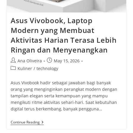
Asus Vivobook, Laptop
Modern yang Membuat
Aktivitas Harian Terasa Lebih
Ringan dan Menyenangkan
Post
Post
Ana Oliveira
May 15, 2026
author:
published:
Post
Kuliner
/
technology
category:
Asus Vivobook hadir sebagai jawaban bagi banyak
orang yang menginginkan perangkat modern dengan
tampilan elegan serta kemampuan yang mampu
mengikuti ritme aktivitas sehari-hari. Saat kebutuhan
digital terus berkembang, banyak pengguna…
Asus
Continue Reading
Vivobook,
Laptop