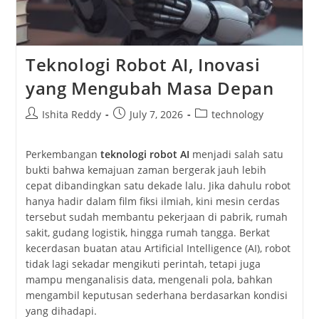
Teknologi Robot AI, Inovasi
yang Mengubah Masa Depan
Post
Post
Post
Ishita Reddy
July 7, 2026
technology
author:
published:
category:
Perkembangan
teknologi robot AI
menjadi salah satu
bukti bahwa kemajuan zaman bergerak jauh lebih
cepat dibandingkan satu dekade lalu. Jika dahulu robot
hanya hadir dalam film fiksi ilmiah, kini mesin cerdas
tersebut sudah membantu pekerjaan di pabrik, rumah
sakit, gudang logistik, hingga rumah tangga. Berkat
kecerdasan buatan atau Artificial Intelligence (AI), robot
tidak lagi sekadar mengikuti perintah, tetapi juga
mampu menganalisis data, mengenali pola, bahkan
mengambil keputusan sederhana berdasarkan kondisi
yang dihadapi.