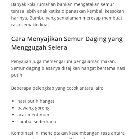
Banyak
koki
rumahan
bahkan
mengatakan
semur
terasa
lebih
enak
ketika
dipanaskan
kembali
keesokan
harinya.
Bumbu
yang
semalaman
meresap
membuat
rasa
semakin
kuat.
Cara
Menyajikan
Semur
Daging
yang
Menggugah
Selera
Penyajian
juga
memengaruhi
pengalaman
makan.
Semur
daging
biasanya
disajikan
hangat
bersama
nasi
putih.
Beberapa
pelengkap
yang
cocok
antara
lain:
nasi
putih
hangat
bawang
goreng
acar
mentimun
sambal
sederhana
Kombinasi
ini
menciptakan
keseimbangan
rasa
antara