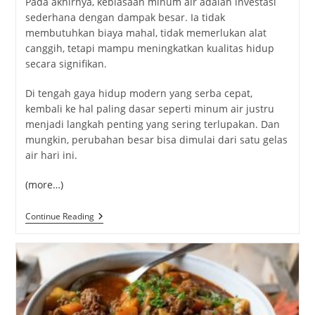
Pada
akhirnya,
kebiasaan
minum
air
adalah
investasi
sederhana
dengan
dampak
besar.
Ia
tidak
membutuhkan
biaya
mahal,
tidak
memerlukan
alat
canggih,
tetapi
mampu
meningkatkan
kualitas
hidup
secara
signifikan.
Di
tengah
gaya
hidup
modern
yang
serba
cepat,
kembali
ke
hal
paling
dasar
seperti
minum
air
justru
menjadi
langkah
penting
yang
sering
terlupakan.
Dan
mungkin,
perubahan
besar
bisa
dimulai
dari
satu
gelas
air
hari
ini.
(more…)
Cara
Continue Reading
Memulai
Kebiasaan
Minum
Air
Secara
Konsisten