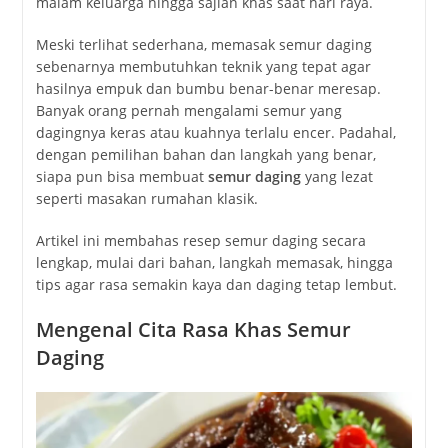
malam
keluarga
hingga
sajian
khas
saat
hari
raya.
Meski
terlihat
sederhana,
memasak
semur
daging
sebenarnya
membutuhkan
teknik
yang
tepat
agar
hasilnya
empuk
dan
bumbu
benar-
benar
meresap.
Banyak
orang
pernah
mengalami
semur
yang
dagingnya
keras
atau
kuahnya
terlalu
encer.
Padahal,
dengan
pemilihan
bahan
dan
langkah
yang
benar,
siapa
pun
bisa
membuat
semur
daging
yang
lezat
seperti
masakan
rumahan
klasik.
Artikel
ini
membahas
resep
semur
daging
secara
lengkap,
mulai
dari
bahan,
langkah
memasak,
hingga
tips
agar
rasa
semakin
kaya
dan
daging
tetap
lembut.
Mengenal
Cita
Rasa
Khas
Semur
Daging