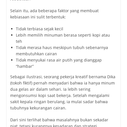
Selain
itu,
ada
beberapa
faktor
yang
membuat
kebiasaan
ini
sulit
terbentuk:
Tidak
terbiasa
sejak
kecil
Lebih
memilih
minuman
berasa
seperti
kopi
atau
teh
Tidak
merasa
haus
meskipun
tubuh
sebenarnya
membutuhkan
cairan
Tidak
menyukai
rasa
air
putih
yang
dianggap
“
hambar”
Sebagai
ilustrasi,
seorang
pekerja
kreatif
bernama
Dika
(
tokoh
fiktif)
pernah
menyadari
bahwa
ia
hanya
minum
dua
gelas
air
dalam
sehari.
Ia
lebih
sering
mengonsumsi
kopi
saat
bekerja.
Setelah
mengalami
sakit
kepala
ringan
berulang,
ia
mulai
sadar
bahwa
tubuhnya
kekurangan
cairan.
Dari
sini
terlihat
bahwa
masalahnya
bukan
sekadar
niat,
tetapi
kurangnya
kesadaran
dan
strategi.