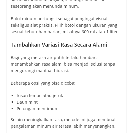
seseorang
akan
menunda
minum.
Botol
minum
berfungsi
sebagai
pengingat
visual
sekaligus
alat
praktis.
Pilih
botol
dengan
ukuran
yang
sesuai
kebutuhan
harian,
misalnya
600
ml
atau
1
liter.
Tambahkan
Variasi
Rasa
Secara
Alami
Bagi
yang
merasa
air
putih
terlalu
hambar,
menambahkan
rasa
alami
bisa
menjadi
solusi
tanpa
mengurangi
manfaat
hidrasi.
Beberapa
opsi
yang
bisa
dicoba:
Irisan
lemon
atau
jeruk
Daun
mint
Potongan
mentimun
Selain
meningkatkan
rasa,
metode
ini
juga
membuat
pengalaman
minum
air
terasa
lebih
menyenangkan.