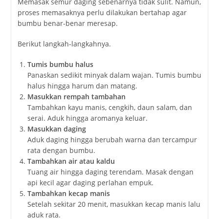
Memasak
semur
daging
sebenarnya
tidak
sulit.
Namun,
proses
memasaknya
perlu
dilakukan
bertahap
agar
bumbu
benar-
benar
meresap.
Berikut
langkah-
langkahnya.
Tumis
bumbu
halus
Panaskan
sedikit
minyak
dalam
wajan.
Tumis
bumbu
halus
hingga
harum
dan
matang.
Masukkan
rempah
tambahan
Tambahkan
kayu
manis,
cengkih,
daun
salam,
dan
serai.
Aduk
hingga
aromanya
keluar.
Masukkan
daging
Aduk
daging
hingga
berubah
warna
dan
tercampur
rata
dengan
bumbu.
Tambahkan
air
atau
kaldu
Tuang
air
hingga
daging
terendam.
Masak
dengan
api
kecil
agar
daging
perlahan
empuk.
Tambahkan
kecap
manis
Setelah
sekitar
20
menit,
masukkan
kecap
manis
lalu
aduk
rata.