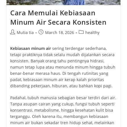
Cara Memulai Kebiasaan
Minum Air Secara Konsisten
Post
Post
Post
Mutia tia
March 18, 2026
healthy
author:
published:
category:
Kebiasaan minum air
sering
terdengar
sederhana,
tetapi
praktiknya
tidak
selalu
mudah
dijalankan
secara
konsisten.
Banyak
orang
tahu
pentingnya
hidrasi,
namun
tetap
lupa
atau
menunda
minum
hingga
tubuh
benar-
benar
merasa
haus.
Di
tengah
rutinitas
yang
padat,
kebiasaan
minum
air
kerap
kalah
prioritas
dibanding
pekerjaan,
hiburan,
atau
bahkan
kopi
pagi.
Padahal,
tubuh
manusia
sebagian
besar
terdiri
dari
air.
Tanpa
asupan
cairan
yang
cukup,
fungsi
tubuh
seperti
konsentrasi,
metabolisme,
hingga
kesehatan
kulit
bisa
terganggu.
Oleh
karena
itu,
membangun
kebiasaan
minum
air
bukan
sekadar
tren
hidup
sehat,
melainkan