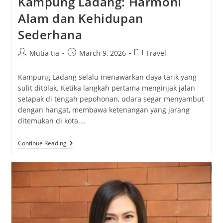
Kampung Ladang: Harmoni
Alam dan Kehidupan
Sederhana
Post
Post
Post
Mutia tia
March 9, 2026
Travel
author:
published:
category:
Kampung Ladang selalu menawarkan daya tarik yang
sulit ditolak. Ketika langkah pertama menginjak jalan
setapak di tengah pepohonan, udara segar menyambut
dengan hangat, membawa ketenangan yang jarang
ditemukan di kota.…
Kampung
Continue Reading
Ladang:
Harmoni
Alam
Dan
Kehidupan
Sederhana