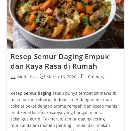
Resep Semur Daging Empuk
dan Kaya Rasa di Rumah
Post
Post
Post
Mutia tia
March 16, 2026
Culinary
author:
published:
category:
Resep
Semur daging
selalu
punya
tempat
istimewa
di
meja
makan
keluarga
Indonesia.
Hidangan
berkuah
cokelat
pekat
dengan
aroma
rempah
dan
kecap
manis
ini
dikenal
karena
rasanya
yang
hangat,
manis,
sekaligus
gurih.
Tak
heran,
semur
daging
sering
muncul
dalam
momen
penting—
mulai
dari
makan