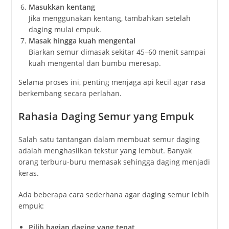
Masukkan
kentang
Jika
menggunakan
kentang,
tambahkan
setelah
daging
mulai
empuk.
Masak
hingga
kuah
mengental
Biarkan
semur
dimasak
sekitar
45–
60
menit
sampai
kuah
mengental
dan
bumbu
meresap.
Selama
proses
ini,
penting
menjaga
api
kecil
agar
rasa
berkembang
secara
perlahan.
Rahasia
Daging
Semur
yang
Empuk
Salah
satu
tantangan
dalam
membuat
semur
daging
adalah
menghasilkan
tekstur
yang
lembut.
Banyak
orang
terburu-
buru
memasak
sehingga
daging
menjadi
keras.
Ada
beberapa
cara
sederhana
agar
daging
semur
lebih
empuk:
Pilih
bagian
daging
yang
tepat