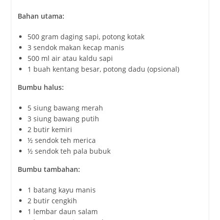
Bahan
utama:
500
gram
daging
sapi,
potong
kotak
3
sendok
makan
kecap
manis
500
ml
air
atau
kaldu
sapi
1
buah
kentang
besar,
potong
dadu (
opsional)
Bumbu
halus:
5
siung
bawang
merah
3
siung
bawang
putih
2
butir
kemiri
½
sendok
teh
merica
½
sendok
teh
pala
bubuk
Bumbu
tambahan:
1
batang
kayu
manis
2
butir
cengkih
1
lembar
daun
salam