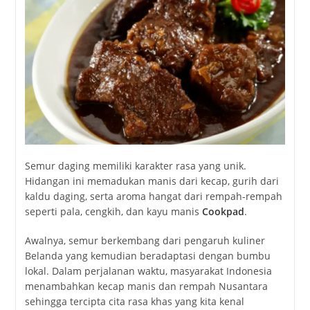
Semur
daging
memiliki
karakter
rasa
yang
unik.
Hidangan
ini
memadukan
manis
dari
kecap,
gurih
dari
kaldu
daging,
serta
aroma
hangat
dari
rempah-
rempah
seperti
pala,
cengkih,
dan
kayu
manis
Cookpad
.
Awalnya,
semur
berkembang
dari
pengaruh
kuliner
Belanda
yang
kemudian
beradaptasi
dengan
bumbu
lokal.
Dalam
perjalanan
waktu,
masyarakat
Indonesia
menambahkan
kecap
manis
dan
rempah
Nusantara
sehingga
tercipta
cita
rasa
khas
yang
kita
kenal