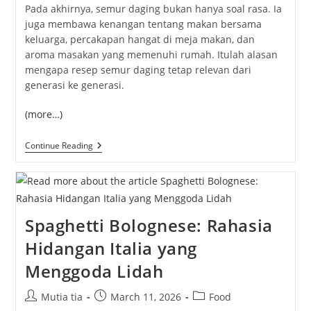
Pada
akhirnya,
semur
daging
bukan
hanya
soal
rasa.
Ia
juga
membawa
kenangan
tentang
makan
bersama
keluarga,
percakapan
hangat
di
meja
makan,
dan
aroma
masakan
yang
memenuhi
rumah.
Itulah
alasan
mengapa
resep
semur
daging
tetap
relevan
dari
generasi
ke
generasi.
(more…)
Resep
Continue Reading
Semur
Daging
Empuk
Dan
Kaya
Rasa
Spaghetti Bolognese: Rahasia
Di
Rumah
Hidangan Italia yang
Menggoda Lidah
Post
Post
Post
Mutia tia
March 11, 2026
Food
author:
published:
category: