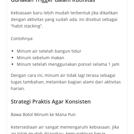
Kebiasaan
baru
lebih
mudah
terbentuk
jika
dikaitkan
dengan
aktivitas
yang
sudah
ada.
Ini
disebut
sebagai
“
habit
stacking”.
Contohnya:
Minum
air
setelah
bangun
tidur
Minum
sebelum
makan
Minum
setelah
menggunakan
ponsel
selama
1
jam
Dengan
cara
ini,
minum
air
tidak
lagi
terasa
sebagai
tugas
tambahan,
melainkan
bagian
alami
dari
aktivitas
harian.
Strategi
Praktis
Agar
Konsisten
Bawa
Botol
Minum
ke
Mana
Pun
Ketersediaan
air
sangat
memengaruhi
kebiasaan.
Jika
air
tidak
mudah
dijangkau,
kemungkinan
besar