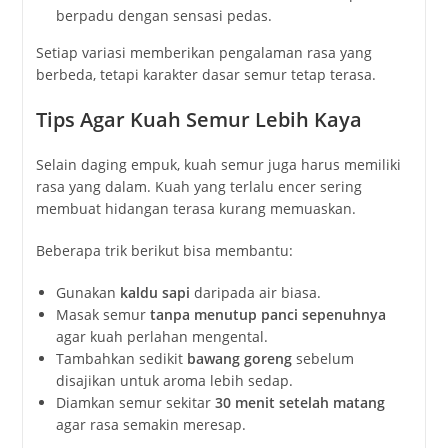
berpadu
dengan
sensasi
pedas.
Setiap
variasi
memberikan
pengalaman
rasa
yang
berbeda,
tetapi
karakter
dasar
semur
tetap
terasa.
Tips
Agar
Kuah
Semur
Lebih
Kaya
Selain
daging
empuk,
kuah
semur
juga
harus
memiliki
rasa
yang
dalam.
Kuah
yang
terlalu
encer
sering
membuat
hidangan
terasa
kurang
memuaskan.
Beberapa
trik
berikut
bisa
membantu:
Gunakan
kaldu
sapi
daripada
air
biasa.
Masak
semur
tanpa
menutup
panci
sepenuhnya
agar
kuah
perlahan
mengental.
Tambahkan
sedikit
bawang
goreng
sebelum
disajikan
untuk
aroma
lebih
sedap.
Diamkan
semur
sekitar
30
menit
setelah
matang
agar
rasa
semakin
meresap.