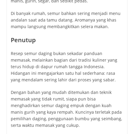
manis,
gurih,
segar,
dan
sedikit
pedas.
Di
banyak
rumah,
semur
bahkan
sering
menjadi
menu
andalan
saat
ada
tamu
datang.
Aromanya
yang
khas
mampu
langsung
membangkitkan
selera
makan.
Penutup
Resep
semur
daging
bukan
sekadar
panduan
memasak,
melainkan
bagian
dari
tradisi
kuliner
yang
terus
hidup
di
dapur
rumah
tangga
Indonesia.
Hidangan
ini
mengajarkan
satu
hal
sederhana:
rasa
yang
mendalam
sering
lahir
dari
proses
yang
sabar.
Dengan
bahan
yang
mudah
ditemukan
dan
teknik
memasak
yang
tidak
rumit,
siapa
pun
bisa
menghadirkan
semur
daging
empuk
dengan
kuah
manis
gurih
yang
kaya
rempah.
Kuncinya
terletak
pada
pemilihan
daging,
penggunaan
bumbu
yang
seimbang,
serta
waktu
memasak
yang
cukup.