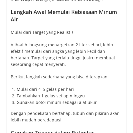
Langkah
Awal
Memulai
Kebiasaan
Minum
Air
Mulai
dari
Target
yang
Realistis
Alih-
alih
langsung
menargetkan
2
liter
sehari,
lebih
efektif
memulai
dari
angka
yang
lebih
kecil
dan
bertahap.
Target
yang
terlalu
tinggi
justru
membuat
seseorang
cepat
menyerah.
Berikut
langkah
sederhana
yang
bisa
diterapkan:
Mulai
dari
4–
5
gelas
per
hari
Tambahkan
1
gelas
setiap
minggu
Gunakan
botol
minum
sebagai
alat
ukur
Dengan
pendekatan
bertahap,
tubuh
dan
pikiran
akan
lebih
mudah
beradaptasi.
Gunakan
Trigger
dalam
Rutinitas