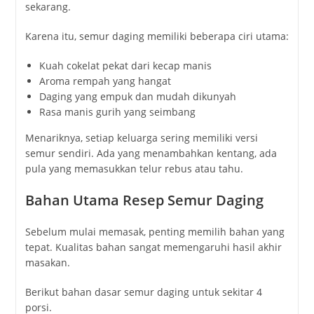
sekarang.
Karena
itu,
semur
daging
memiliki
beberapa
ciri
utama:
Kuah
cokelat
pekat
dari
kecap
manis
Aroma
rempah
yang
hangat
Daging
yang
empuk
dan
mudah
dikunyah
Rasa
manis
gurih
yang
seimbang
Menariknya,
setiap
keluarga
sering
memiliki
versi
semur
sendiri.
Ada
yang
menambahkan
kentang,
ada
pula
yang
memasukkan
telur
rebus
atau
tahu.
Bahan
Utama
Resep
Semur
Daging
Sebelum
mulai
memasak,
penting
memilih
bahan
yang
tepat.
Kualitas
bahan
sangat
memengaruhi
hasil
akhir
masakan.
Berikut
bahan
dasar
semur
daging
untuk
sekitar
4
porsi.