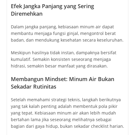
Efek
Jangka
Panjang
yang
Sering
Diremehkan
Dalam
jangka
panjang,
kebiasaan
minum
air
dapat
membantu
menjaga
fungsi
ginjal,
mengontrol
berat
badan,
dan
mendukung
kesehatan
secara
keseluruhan.
Meskipun
hasilnya
tidak
instan,
dampaknya
bersifat
kumulatif.
Semakin
konsisten
seseorang
menjaga
hidrasi,
semakin
besar
manfaat
yang
dirasakan.
Membangun
Mindset:
Minum
Air
Bukan
Sekadar
Rutinitas
Setelah
memahami
strategi
teknis,
langkah
berikutnya
yang
tak
kalah
penting
adalah
membentuk
pola
pikir
yang
tepat.
Kebiasaan
minum
air
akan
lebih
mudah
bertahan
lama
jika
seseorang
melihatnya
sebagai
bagian
dari
gaya
hidup,
bukan
sekadar
checklist
harian.