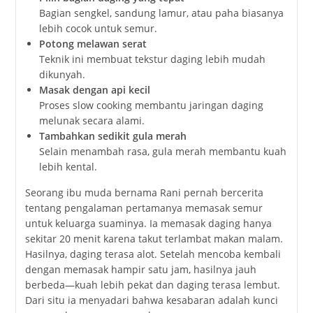
Bagian
sengkel,
sandung
lamur,
atau
paha
biasanya
lebih
cocok
untuk
semur.
Potong
melawan
serat
Teknik
ini
membuat
tekstur
daging
lebih
mudah
dikunyah.
Masak
dengan
api
kecil
Proses
slow
cooking
membantu
jaringan
daging
melunak
secara
alami.
Tambahkan
sedikit
gula
merah
Selain
menambah
rasa,
gula
merah
membantu
kuah
lebih
kental.
Seorang
ibu
muda
bernama
Rani
pernah
bercerita
tentang
pengalaman
pertamanya
memasak
semur
untuk
keluarga
suaminya.
Ia
memasak
daging
hanya
sekitar
20
menit
karena
takut
terlambat
makan
malam.
Hasilnya,
daging
terasa
alot.
Setelah
mencoba
kembali
dengan
memasak
hampir
satu
jam,
hasilnya
jauh
berbeda—
kuah
lebih
pekat
dan
daging
terasa
lembut.
Dari
situ
ia
menyadari
bahwa
kesabaran
adalah
kunci