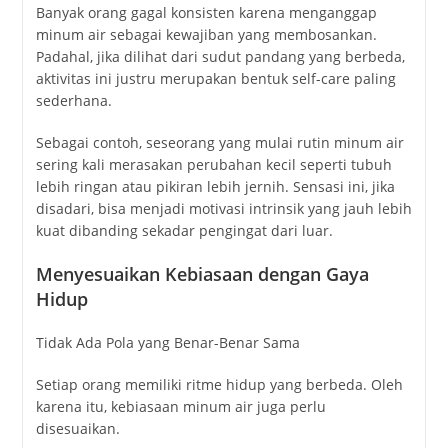
Banyak
orang
gagal
konsisten
karena
menganggap
minum
air
sebagai
kewajiban
yang
membosankan.
Padahal,
jika
dilihat
dari
sudut
pandang
yang
berbeda,
aktivitas
ini
justru
merupakan
bentuk
self-
care
paling
sederhana.
Sebagai
contoh,
seseorang
yang
mulai
rutin
minum
air
sering
kali
merasakan
perubahan
kecil
seperti
tubuh
lebih
ringan
atau
pikiran
lebih
jernih.
Sensasi
ini,
jika
disadari,
bisa
menjadi
motivasi
intrinsik
yang
jauh
lebih
kuat
dibanding
sekadar
pengingat
dari
luar.
Menyesuaikan
Kebiasaan
dengan
Gaya
Hidup
Tidak
Ada
Pola
yang
Benar-
Benar
Sama
Setiap
orang
memiliki
ritme
hidup
yang
berbeda.
Oleh
karena
itu,
kebiasaan
minum
air
juga
perlu
disesuaikan.