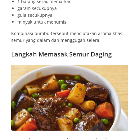
1
batang
serai,
memarkan
garam
secukupnya
gula
secukupnya
minyak
untuk
menumis
Kombinasi
bumbu
tersebut
menciptakan
aroma
khas
semur
yang
dalam
dan
menggugah
selera.
Langkah
Memasak
Semur
Daging