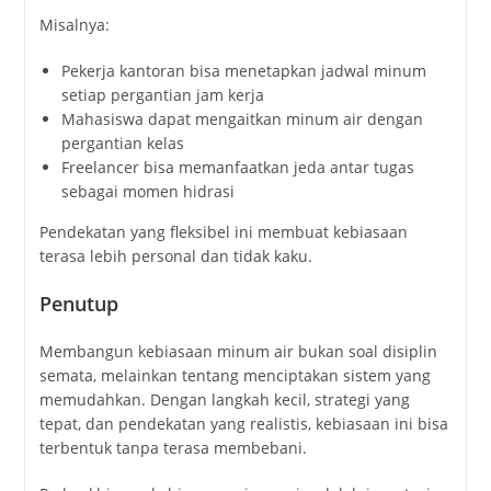
Misalnya:
Pekerja
kantoran
bisa
menetapkan
jadwal
minum
setiap
pergantian
jam
kerja
Mahasiswa
dapat
mengaitkan
minum
air
dengan
pergantian
kelas
Freelancer
bisa
memanfaatkan
jeda
antar
tugas
sebagai
momen
hidrasi
Pendekatan
yang
fleksibel
ini
membuat
kebiasaan
terasa
lebih
personal
dan
tidak
kaku.
Penutup
Membangun
kebiasaan
minum
air
bukan
soal
disiplin
semata,
melainkan
tentang
menciptakan
sistem
yang
memudahkan.
Dengan
langkah
kecil,
strategi
yang
tepat,
dan
pendekatan
yang
realistis,
kebiasaan
ini
bisa
terbentuk
tanpa
terasa
membebani.