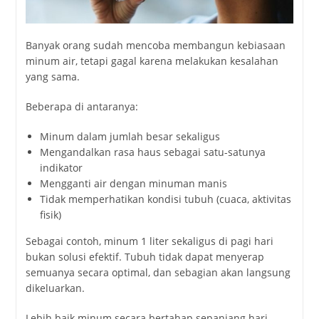
Banyak
orang
sudah
mencoba
membangun
kebiasaan
minum
air,
tetapi
gagal
karena
melakukan
kesalahan
yang
sama.
Beberapa
di
antaranya:
Minum
dalam
jumlah
besar
sekaligus
Mengandalkan
rasa
haus
sebagai
satu-
satunya
indikator
Mengganti
air
dengan
minuman
manis
Tidak
memperhatikan
kondisi
tubuh (
cuaca,
aktivitas
fisik)
Sebagai
contoh,
minum
1
liter
sekaligus
di
pagi
hari
bukan
solusi
efektif.
Tubuh
tidak
dapat
menyerap
semuanya
secara
optimal,
dan
sebagian
akan
langsung
dikeluarkan.
Lebih
baik
minum
secara
bertahap
sepanjang
hari.