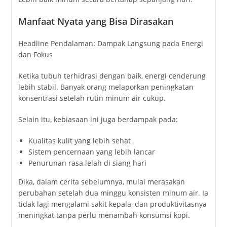
Manfaat
Nyata
yang
Bisa
Dirasakan
Headline
Pendalaman:
Dampak
Langsung
pada
Energi
dan
Fokus
Ketika
tubuh
terhidrasi
dengan
baik,
energi
cenderung
lebih
stabil.
Banyak
orang
melaporkan
peningkatan
konsentrasi
setelah
rutin
minum
air
cukup.
Selain
itu,
kebiasaan
ini
juga
berdampak
pada:
Kualitas
kulit
yang
lebih
sehat
Sistem
pencernaan
yang
lebih
lancar
Penurunan
rasa
lelah
di
siang
hari
Dika,
dalam
cerita
sebelumnya,
mulai
merasakan
perubahan
setelah
dua
minggu
konsisten
minum
air.
Ia
tidak
lagi
mengalami
sakit
kepala,
dan
produktivitasnya
meningkat
tanpa
perlu
menambah
konsumsi
kopi.