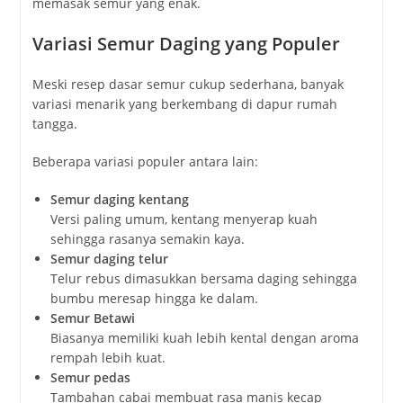
memasak
semur
yang
enak.
Variasi
Semur
Daging
yang
Populer
Meski
resep
dasar
semur
cukup
sederhana,
banyak
variasi
menarik
yang
berkembang
di
dapur
rumah
tangga.
Beberapa
variasi
populer
antara
lain:
Semur
daging
kentang
Versi
paling
umum,
kentang
menyerap
kuah
sehingga
rasanya
semakin
kaya.
Semur
daging
telur
Telur
rebus
dimasukkan
bersama
daging
sehingga
bumbu
meresap
hingga
ke
dalam.
Semur
Betawi
Biasanya
memiliki
kuah
lebih
kental
dengan
aroma
rempah
lebih
kuat.
Semur
pedas
Tambahan
cabai
membuat
rasa
manis
kecap