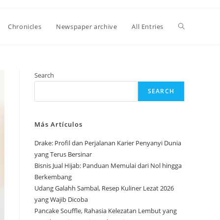
Toggle
Chronicles
Newspaper archive
All Entries
website
Search
SEARCH
search
Más Artículos
Drake: Profil dan Perjalanan Karier Penyanyi Dunia
yang Terus Bersinar
Bisnis Jual Hijab: Panduan Memulai dari Nol hingga
Berkembang
Udang Galahh Sambal, Resep Kuliner Lezat 2026
yang Wajib Dicoba
Pancake Souffle, Rahasia Kelezatan Lembut yang