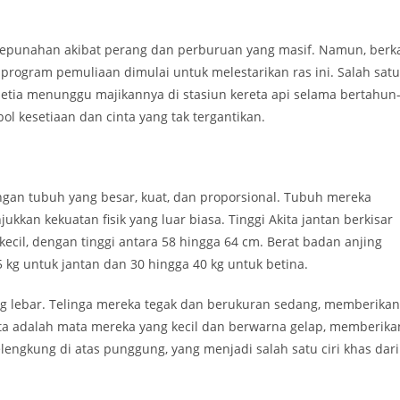
 kepunahan akibat perang dan perburuan yang masif. Namun, berk
 program pemuliaan dimulai untuk melestarikan ras ini. Salah satu
 setia menunggu majikannya di stasiun kereta api selama bertahun
l kesetiaan dan cinta yang tak tergantikan.
ngan tubuh yang besar, kuat, dan proporsional. Tubuh mereka
ukkan kekuatan fisik yang luar biasa. Tinggi Akita jantan berkisar
kecil, dengan tinggi antara 58 hingga 64 cm. Berat badan anjing
5 kg untuk jantan dan 30 hingga 40 kg untuk betina.
ang lebar. Telinga mereka tegak dan berukuran sedang, memberikan
ita adalah mata mereka yang kecil dan berwarna gelap, memberika
lengkung di atas punggung, yang menjadi salah satu ciri khas dari