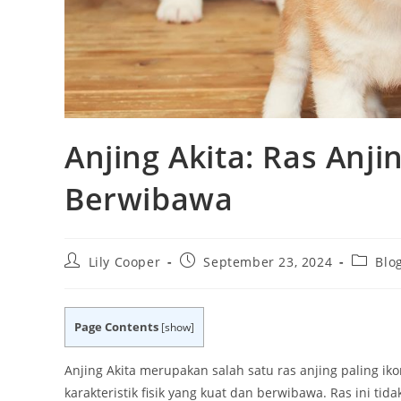
Anjing Akita: Ras Anji
Berwibawa
Post
Post
Post
Lily Cooper
September 23, 2024
Blo
author:
published:
categor
Page Contents
[
show
]
Anjing Akita merupakan salah satu ras anjing paling iko
karakteristik fisik yang kuat dan berwibawa. Ras ini ti