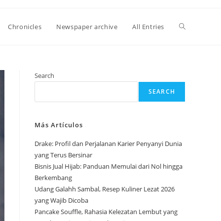
Toggle
Chronicles
Newspaper archive
All Entries
website
Search
SEARCH
search
Más Artículos
Drake: Profil dan Perjalanan Karier Penyanyi Dunia
yang Terus Bersinar
Bisnis Jual Hijab: Panduan Memulai dari Nol hingga
Berkembang
Udang Galahh Sambal, Resep Kuliner Lezat 2026
yang Wajib Dicoba
Pancake Souffle, Rahasia Kelezatan Lembut yang