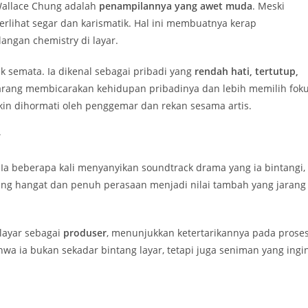
 Wallace Chung adalah
penampilannya yang awet muda
. Meski
erlihat segar dan karismatik. Hal ini membuatnya kerap
angan chemistry di layar.
ik semata. Ia dikenal sebagai pribadi yang
rendah hati, tertutup,
jarang membicarakan kehidupan pribadinya dan lebih memilih fok
kin dihormati oleh penggemar dan rekan sesama artis.
r
. Ia beberapa kali menyanyikan soundtrack drama yang ia bintangi,
ng hangat dan penuh perasaan menjadi nilai tambah yang jarang
k layar sebagai
produser
, menunjukkan ketertarikannya pada prose
wa ia bukan sekadar bintang layar, tetapi juga seniman yang ingi