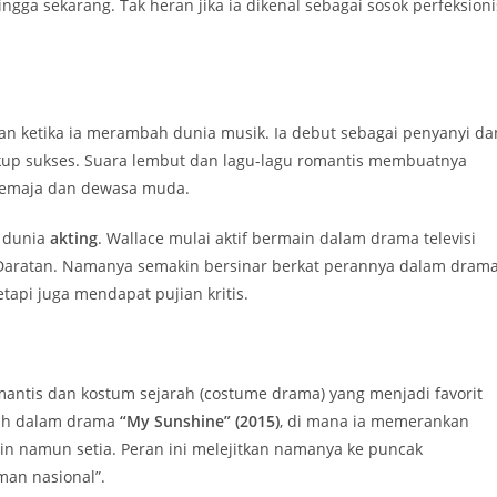
ingga sekarang. Tak heran jika ia dikenal sebagai sosok perfeksioni
an ketika ia merambah dunia musik. Ia debut sebagai penyanyi da
kup sukses. Suara lembut dan lagu-lagu romantis membuatnya
 remaja dan dewasa muda.
i dunia
akting
. Wallace mulai aktif bermain dalam drama televisi
 Daratan. Namanya semakin bersinar berkat perannya dalam drama
tapi juga mendapat pujian kritis.
mantis dan kostum sejarah (costume drama) yang menjadi favorit
lah dalam drama
“My Sunshine” (2015)
, di mana ia memerankan
in namun setia. Peran ini melejitkan namanya ke puncak
man nasional”.