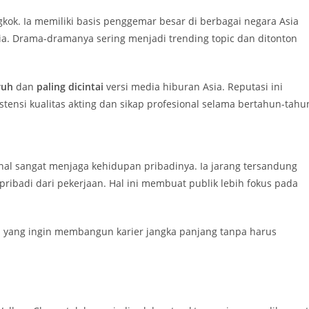
gkok. Ia memiliki basis penggemar besar di berbagai negara Asia
sia. Drama-dramanya sering menjadi trending topic dan ditonton
ruh
dan
paling dicintai
versi media hiburan Asia. Reputasi ini
tensi kualitas akting dan sikap profesional selama bertahun-tahu
nal sangat menjaga kehidupan pribadinya. Ia jarang tersandung
ribadi dari pekerjaan. Hal ini membuat publik lebih fokus pada
da yang ingin membangun karier jangka panjang tanpa harus