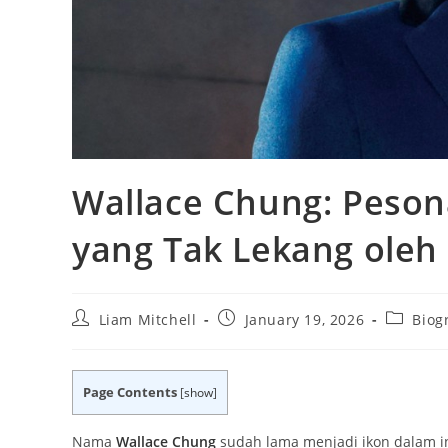
Wallace Chung: Pesona
yang Tak Lekang oleh
Post
Post
Post
Liam Mitchell
January 19, 2026
Biog
author:
published:
category
Page Contents
[
show
]
Nama
Wallace Chung
sudah lama menjadi ikon dalam in