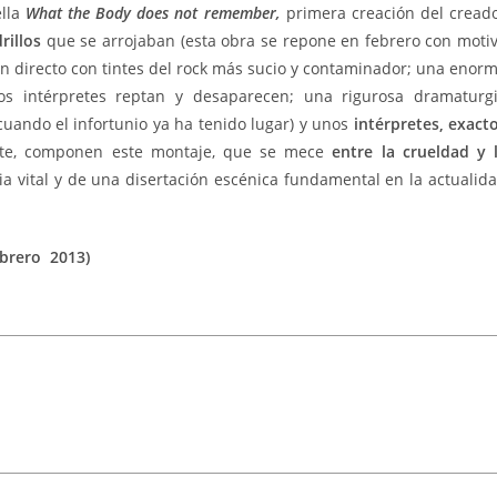
ella
What the Body does not remember,
primera creación del cread
rillos
que se arrojaban (esta obra se repone en febrero con moti
n directo con tintes del rock más sucio y contaminador; una enor
os intérpretes reptan y desaparecen; una rigurosa dramaturg
cuando el infortunio ya ha tenido lugar) y unos
intérpretes, exact
rte, componen este montaje, que se mece
entre la crueldad y 
tia vital y de una disertación escénica fundamental en la actualid
ebrero 2013)