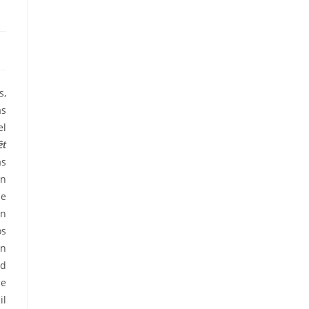
s,
as
el
êt
as
en
de
an
os
en
ad
ce
il