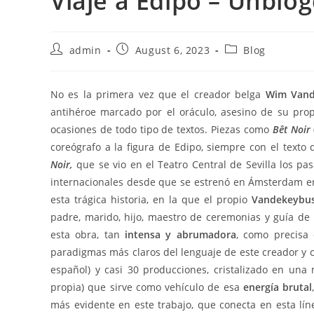
Viaje a Edipo – Unblo
Post
Post
Post
admin
August 6, 2023
Blog
author:
published:
category:
No es la primera vez que el creador belga
Wim Vand
antihéroe marcado por el oráculo, asesino de su pro
ocasiones de todo tipo de textos. Piezas como
Bêt Noir
coreógrafo a la figura de Edipo, siempre con el texto
Noir,
que se vio en el Teatro Central de Sevilla los pa
internacionales desde que se estrenó en Ámsterdam en
esta trágica historia, en la que el propio
Vandekeybus
padre, marido, hijo, maestro de ceremonias y guía de
esta obra, tan
intensa y abrumadora
,
como precisa 
paradigmas más claros del lenguaje de este creador y 
español) y casi 30 producciones, cristalizado en una 
propia) que sirve como vehículo de esa
energía brutal
más evidente en este trabajo, que conecta en esta lí