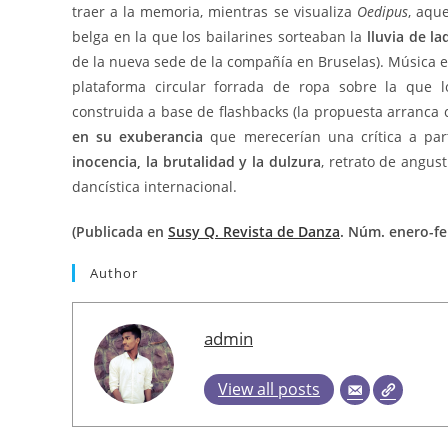
traer a la memoria, mientras se visualiza
Oedipus
, aqu
belga en la que los bailarines sorteaban la
lluvia de lad
de la nueva sede de la compañía en Bruselas). Música e
plataforma circular forrada de ropa sobre la que l
construida a base de flashbacks (la propuesta arranca 
en su exuberancia
que merecerían una crítica a pa
inocencia, la brutalidad y la dulzura
, retrato de angus
dancística internacional.
(Publicada en
Susy Q. Revista de Danza
. Núm. enero-f
Author
admin
View all posts