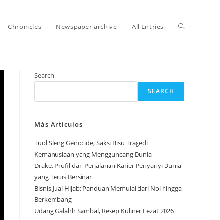
Toggle
Chronicles
Newspaper archive
All Entries
website
Search
SEARCH
search
Más Artículos
Tuol Sleng Genocide, Saksi Bisu Tragedi
Kemanusiaan yang Mengguncang Dunia
Drake: Profil dan Perjalanan Karier Penyanyi Dunia
yang Terus Bersinar
Bisnis Jual Hijab: Panduan Memulai dari Nol hingga
Berkembang
Udang Galahh Sambal, Resep Kuliner Lezat 2026