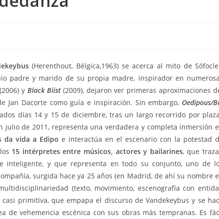
gdedanza
ekeybus
(Herenthout, Bélgica,1963) se acerca al mito de Sófocle
pio padre y marido de su propia madre, inspirador en numeros
(2006) y
Black Biist
(2009), dejaron ver primeras aproximaciones d
 de Jan Dacorte como guía e inspiración. Sin embargo,
Oedipous/B
sados días 14 y 15 de diciembre, tras un largo recorrido por plaz
 julio de 2011, representa una verdadera y completa inmersión 
 da vida a Edipo
e interactúa en el escenario con la potestad 
 los
15 intérpretes entre músicos, actores y bailarines
, que traz
e inteligente, y que representa en todo su conjunto, uno de l
compañía, surgida hace ya 25 años (en Madrid, de ahí su nombre 
multidisciplinariedad (texto, movimiento, escenografía con entid
, casi primitiva, que empapa el discurso de Vandekeybus y se ha
nea de vehemencia escénica con sus obras más tempranas. Es fác