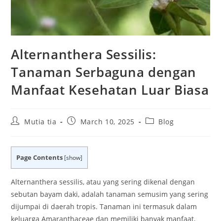
Alternanthera Sessilis:
Tanaman Serbaguna dengan
Manfaat Kesehatan Luar Biasa
Post
Post
Post
Mutia tia
March 10, 2025
Blog
author:
published:
category:
Page Contents
[
show
]
Alternanthera sessilis, atau yang sering dikenal dengan
sebutan bayam daki, adalah tanaman semusim yang sering
dijumpai di daerah tropis. Tanaman ini termasuk dalam
keluarga Amaranthaceae dan memiliki banyak manfaat,