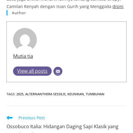
Camilan Renyah dengan Isian Gurih yang Menggoda
disini
Author
Mutia tia
View all posts
TAGS
:
2025
,
ALTERNANTHERA SESSILIS
,
KEUNIKAN
,
TUMBUHAN
Read
Previous Post
more
Ossobuco Italia: Hidangan Daging Sapi Klasik yang
articles