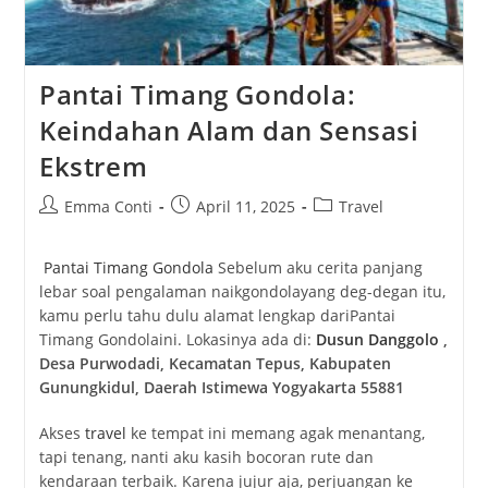
Pantai Timang Gondola:
Keindahan Alam dan Sensasi
Ekstrem
Post
Post
Post
Emma Conti
April 11, 2025
Travel
author:
published:
category:
Pantai Timang Gondola
Sebelum aku cerita panjang
lebar soal pengalaman naik
gondola
yang deg-degan itu,
kamu perlu tahu dulu alamat lengkap dari
Pantai
Timang Gondola
ini. Lokasinya ada di:
Dusun Danggolo
,
Desa Purwodadi, Kecamatan Tepus, Kabupaten
Gunungkidul, Daerah Istimewa Yogyakarta 55881
Akses
travel
ke tempat ini memang agak menantang,
tapi tenang, nanti aku kasih bocoran rute dan
kendaraan terbaik. Karena jujur ​​aja, perjuangan ke