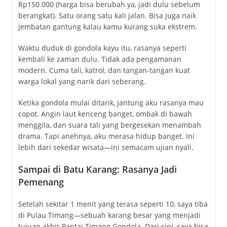
Rp150.000 (harga bisa berubah ya, jadi dulu sebelum
berangkat). Satu orang satu kali jalan. Bisa juga naik
jembatan gantung kalau kamu kurang suka ekstrem.
Waktu duduk di gondola kayu itu, rasanya seperti
kembali ke zaman dulu. Tidak ada pengamanan
modern. Cuma tali, katrol, dan tangan-tangan kuat
warga lokal yang narik dari seberang.
Ketika gondola mulai ditarik, jantung aku rasanya mau
copot. Angin laut kenceng banget, ombak di bawah
menggila, dan suara tali yang bergesekan menambah
drama. Tapi anehnya, aku merasa hidup banget. Ini
lebih dari sekedar wisata—ini semacam ujian nyali.
Sampai di Batu Karang: Rasanya Jadi
Pemenang
Setelah sekitar 1 menit yang terasa seperti 10, saya tiba
di Pulau Timang—sebuah karang besar yang menjadi
tujuan akhir Pantai Timang Gondola. Dari sini, saya bisa