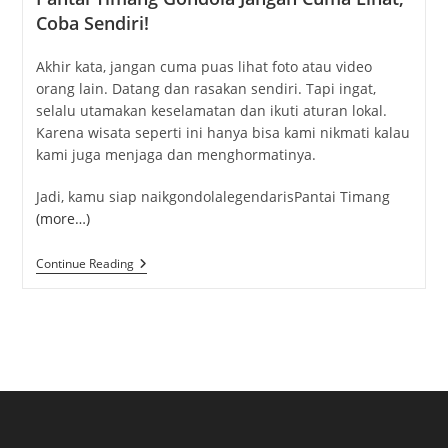
Coba Sendiri!
Akhir kata, jangan cuma puas lihat foto atau video
orang lain. Datang dan rasakan sendiri. Tapi ingat,
selalu utamakan keselamatan dan ikuti aturan lokal.
Karena wisata seperti ini hanya bisa kami nikmati kalau
kami juga menjaga dan menghormatinya.
Jadi, kamu siap naik
gondola
legendaris
Pantai Timang
(more…)
Pantai
Continue Reading
Timang
Gondola:
Keindahan
Alam
Dan
Sensasi
Ekstrem