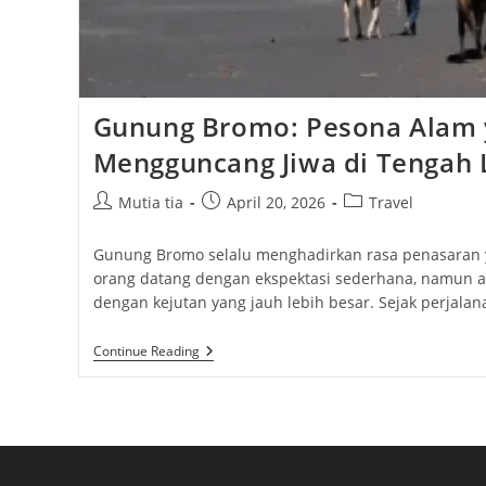
Gunung Bromo: Pesona Alam 
Mengguncang Jiwa di Tengah 
Post
Post
Post
Mutia tia
April 20, 2026
Travel
author:
published:
category:
Gunung Bromo selalu menghadirkan rasa penasaran ya
orang datang dengan ekspektasi sederhana, namun 
dengan kejutan yang jauh lebih besar. Sejak perjala
Gunung
Continue Reading
Bromo:
Pesona
Alam
Yang
Mengguncang
Jiwa
Di