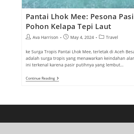
Pantai Lhok Mee: Pesona Pasi
Pohon Kelapa Tepi Laut
Post
Post
Post
Ava Harrison
May 4, 2024
Travel
author:
published:
category:
ke Surga Tropis Pantai Lhok Mee, terletak di Aceh Besa
adalah surga tropis yang menawarkan keindahan ala
ini terkenal karena pasir putihnya yang lembut…
Pantai
Continue Reading
Lhok
Mee:
Pesona
Pasir
Putih
Dan
Pohon
Kelapa
Tepi
Laut