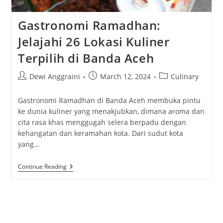
Gastronomi Ramadhan:
Jelajahi 26 Lokasi Kuliner
Terpilih di Banda Aceh
Post
Post
Post
Dewi Anggraini
March 12, 2024
Culinary
author:
published:
category:
Gastronomi Ramadhan di Banda Aceh membuka pintu
ke dunia kuliner yang menakjubkan, dimana aroma dan
cita rasa khas menggugah selera berpadu dengan
kehangatan dan keramahan kota. Dari sudut kota
yang…
Gastronomi
Continue Reading
Ramadhan:
Jelajahi
26
Lokasi
Kuliner
Terpilih
Di