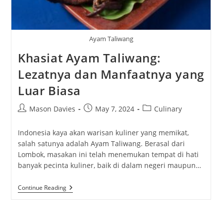
Ayam Taliwang
Khasiat Ayam Taliwang:
Lezatnya dan Manfaatnya yang
Luar Biasa
Post
Post
Post
Mason Davies
May 7, 2024
Culinary
author:
published:
category:
Indonesia kaya akan warisan kuliner yang memikat,
salah satunya adalah Ayam Taliwang. Berasal dari
Lombok, masakan ini telah menemukan tempat di hati
banyak pecinta kuliner, baik di dalam negeri maupun…
Khasiat
Continue Reading
Ayam
Taliwang:
Lezatnya
Dan