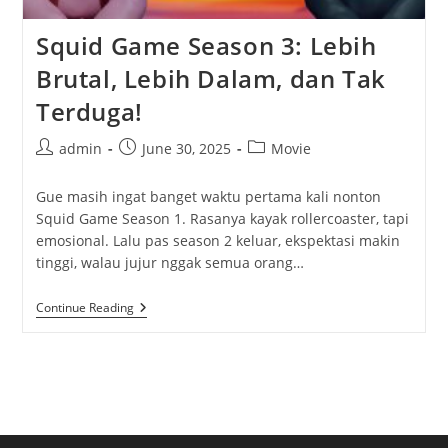
Squid Game Season 3: Lebih
Brutal, Lebih Dalam, dan Tak
Terduga!
Post
Post
Post
admin
June 30, 2025
Movie
author:
published:
category:
Gue masih ingat banget waktu pertama kali nonton
Squid Game Season 1. Rasanya kayak rollercoaster, tapi
emosional. Lalu pas season 2 keluar, ekspektasi makin
tinggi, walau jujur nggak semua orang…
Squid
Continue Reading
Game
Season
3:
Lebih
Brutal,
Lebih
Dalam,
Dan