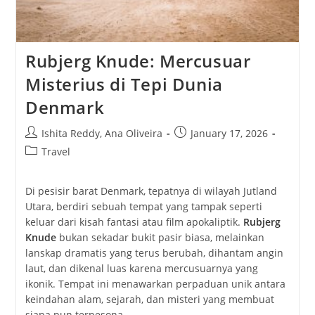
Rubjerg Knude: Mercusuar
Misterius di Tepi Dunia
Denmark
Post
Post
Ishita Reddy
,
Ana Oliveira
January 17, 2026
author:
published:
Post
Travel
category:
Di pesisir barat Denmark, tepatnya di wilayah Jutland
Utara, berdiri sebuah tempat yang tampak seperti
keluar dari kisah fantasi atau film apokaliptik.
Rubjerg
Knude
bukan sekadar bukit pasir biasa, melainkan
lanskap dramatis yang terus berubah, dihantam angin
laut, dan dikenal luas karena mercusuarnya yang
ikonik. Tempat ini menawarkan perpaduan unik antara
keindahan alam, sejarah, dan misteri yang membuat
siapa pun terpesona.