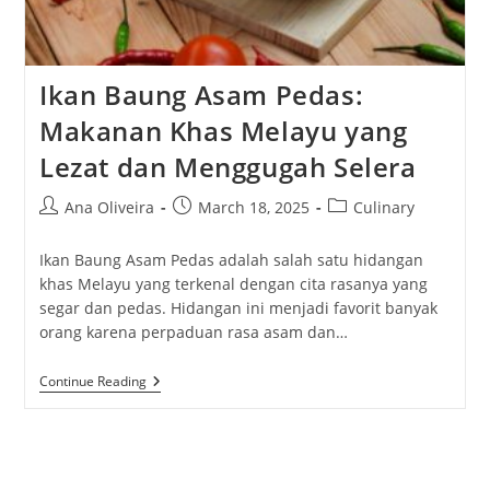
Ikan Baung Asam Pedas:
Makanan Khas Melayu yang
Lezat dan Menggugah Selera
Post
Post
Post
Ana Oliveira
March 18, 2025
Culinary
author:
published:
category:
Ikan Baung Asam Pedas adalah salah satu hidangan
khas Melayu yang terkenal dengan cita rasanya yang
segar dan pedas. Hidangan ini menjadi favorit banyak
orang karena perpaduan rasa asam dan…
Ikan
Continue Reading
Baung
Asam
Pedas:
Makanan
Khas
Melayu