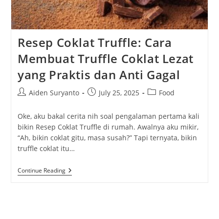
Resep Coklat Truffle: Cara
Membuat Truffle Coklat Lezat
yang Praktis dan Anti Gagal
Post
Post
Post
Aiden Suryanto
July 25, 2025
Food
author:
published:
category:
Oke, aku bakal cerita nih soal pengalaman pertama kali
bikin Resep Coklat Truffle di rumah. Awalnya aku mikir,
“Ah, bikin coklat gitu, masa susah?” Tapi ternyata, bikin
truffle coklat itu…
Resep
Continue Reading
Coklat
Truffle:
Cara
Membuat
Truffle
Coklat