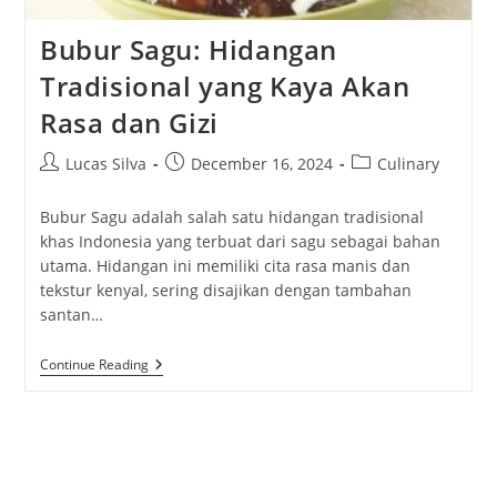
Bubur Sagu: Hidangan
Tradisional yang Kaya Akan
Rasa dan Gizi
Post
Post
Post
Lucas Silva
December 16, 2024
Culinary
author:
published:
category:
Bubur Sagu adalah salah satu hidangan tradisional
khas Indonesia yang terbuat dari sagu sebagai bahan
utama. Hidangan ini memiliki cita rasa manis dan
tekstur kenyal, sering disajikan dengan tambahan
santan…
Bubur
Continue Reading
Sagu:
Hidangan
Tradisional
Yang
Kaya
Akan
Rasa