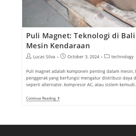
Puli Magnet: Teknologi di Bali
Mesin Kendaraan
Post
Post
Post
Lucas Silva
October 3, 2024
technology
author:
published:
category:
Puli magnet adalah komponen penting dalam mesin, 
penggerak yang berfungsi mengatur distribusi daya da
seperti alternator, kompresor AC, atau sistem kemudi
Puli
Continue Reading
Magnet:
Teknologi
Di
Balik
Kinerja
Efisien
Mesin