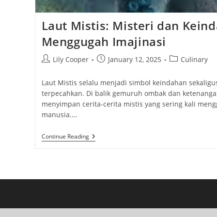
Laut Mistis: Misteri dan Kein
Menggugah Imajinasi
Post
Post
Post
Lily Cooper
January 12, 2025
Culinary
author:
published:
category:
Laut Mistis selalu menjadi simbol keindahan sekaligus
terpecahkan. Di balik gemuruh ombak dan ketenanga
menyimpan cerita-cerita mistis yang sering kali men
manusia.…
Laut
Continue Reading
Mistis:
Misteri
Dan
Keindahan
Yang
Menggugah
Imajinasi