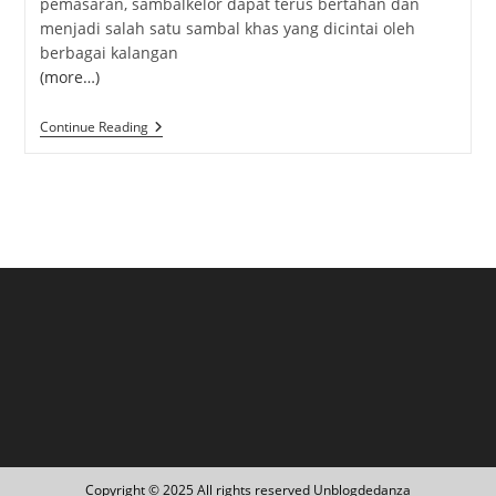
pemasaran, sambalkelor dapat terus bertahan dan
menjadi salah satu sambal khas yang dicintai oleh
berbagai kalangan
(more…)
Sambal
Continue Reading
Kelor:
Sambal
Tradisional
Dengan
Rasa
Khas
Dan
Manfaat
Luar
Biasa
Copyright © 2025 All rights reserved Unblogdedanza