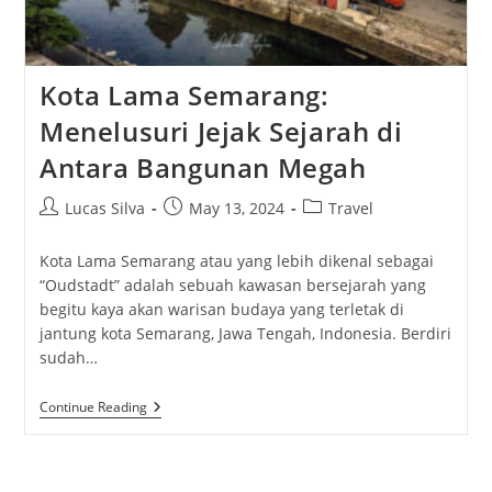
Kota Lama Semarang:
Menelusuri Jejak Sejarah di
Antara Bangunan Megah
Post
Post
Post
Lucas Silva
May 13, 2024
Travel
author:
published:
category:
Kota Lama Semarang atau yang lebih dikenal sebagai
“Oudstadt” adalah sebuah kawasan bersejarah yang
begitu kaya akan warisan budaya yang terletak di
jantung kota Semarang, Jawa Tengah, Indonesia. Berdiri
sudah…
Kota
Continue Reading
Lama
Semarang:
Menelusuri
Jejak