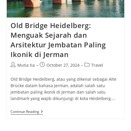
Old Bridge Heidelberg:
Menguak Sejarah dan
Arsitektur Jembatan Paling
Ikonik di Jerman
Post
Post
Post
Mutia tia
October 27, 2024
Travel
author:
published:
category:
Old Bridge Heidelberg, atau yang dikenal sebagai Alte
Brücke dalam bahasa Jerman, adalah salah satu
jembatan paling ikonik di Jerman dan salah satu
landmark yang wajib dikunjungi di kota Heidelberg.…
Old
Continue Reading
Bridge
Heidelberg:
Menguak
Sejarah